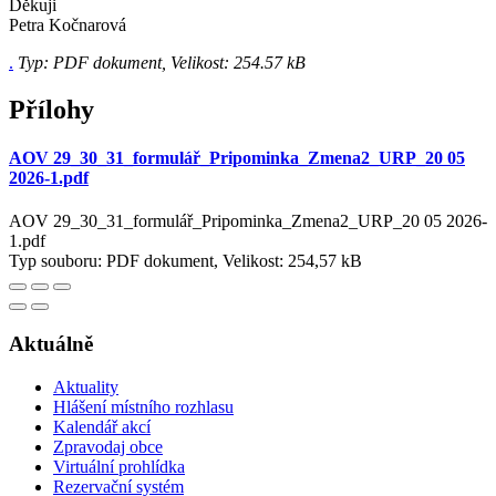
Děkuji
Petra Kočnarová
.
Typ: PDF dokument, Velikost: 254.57 kB
Přílohy
AOV 29_30_31_formulář_Pripominka_Zmena2_URP_20 05
2026-1.pdf
AOV 29_30_31_formulář_Pripominka_Zmena2_URP_20 05 2026-
1.pdf
Typ souboru: PDF dokument, Velikost: 254,57 kB
Aktuálně
Aktuality
Hlášení místního rozhlasu
Kalendář akcí
Zpravodaj obce
Virtuální prohlídka
Rezervační systém