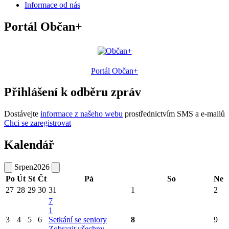
Informace od nás
Portál Občan+
Portál Občan+
Přihlášení k odběru zpráv
Dostávejte
informace z našeho webu
prostřednictvím SMS a e-mailů
Chci se zaregistrovat
Kalendář
Srpen
2026
Po
Út
St
Čt
Pá
So
Ne
27
28
29
30
31
1
2
7
1
3
4
5
6
Setkání se seniory
8
9
Zobrazit všechny