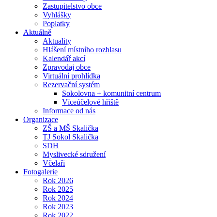
Zastupitelstvo obce
Vyhlášky
Poplatky
Aktuálně
Aktuality
Hlášení místního rozhlasu
Kalendář akcí
Zpravodaj obce
Virtuální prohlídka
Rezervační systém
Sokolovna + komunitní centrum
Víceúčelové hřiště
Informace od nás
Organizace
ZŠ a MŠ Skalička
TJ Sokol Skalička
SDH
Myslivecké sdružení
Včelaři
Fotogalerie
Rok 2026
Rok 2025
Rok 2024
Rok 2023
Rok 2022