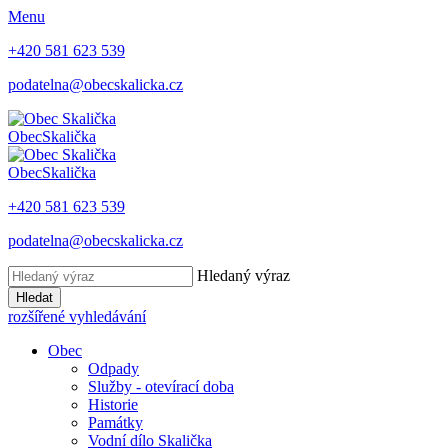
Menu
+420 581 623 539
podatelna@obecskalicka.cz
Obec
Skalička
Obec
Skalička
+420 581 623 539
podatelna@obecskalicka.cz
Hledaný výraz
Hledat
rozšířené vyhledávání
Obec
Odpady
Služby - otevírací doba
Historie
Památky
Vodní dílo Skalička