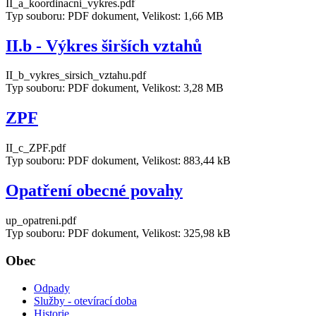
II_a_koordinacni_vykres.pdf
Typ souboru: PDF dokument, Velikost: 1,66 MB
II.b - Výkres širších vztahů
II_b_vykres_sirsich_vztahu.pdf
Typ souboru: PDF dokument, Velikost: 3,28 MB
ZPF
II_c_ZPF.pdf
Typ souboru: PDF dokument, Velikost: 883,44 kB
Opatření obecné povahy
up_opatreni.pdf
Typ souboru: PDF dokument, Velikost: 325,98 kB
Obec
Odpady
Služby - otevírací doba
Historie