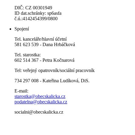
DIČ: CZ 00301949
ID dat.schránky: sp6asfa
č.ú.:4142454399/0800
Spojení
Tel. kanceláře/hlavní účetní
581 623 539 - Dana Hrbáčková
Tel. starostka:
602 514 367 - Petra Kočnarová
Tel: veřejný opatrovník/sociální pracovník
734 297 008 - Kateřina Ludíková, DiS.
E-mail:
starostka@obecskalicka.cz
podatelna@obecskalicka.cz
socialni@obecskalicka.cz