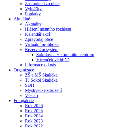
Zastupitelstvo obce
Vyhlášky
Poplatky
Aktuálně
Aktuality
Hlášení místního rozhlasu
Kalendář akcí
Zpravodaj obce
Virtuální prohlídka
Rezervační systém
Sokolovna + komunitní centrum
Víceúčelové hřiště
Informace od nás
Organizace
ZŠ a MŠ Skalička
TJ Sokol Skalička
SDH
Myslivecké sdružení
Včelaři
Fotogalerie
Rok 2026
Rok 2025
Rok 2024
Rok 2023
Rok 2022