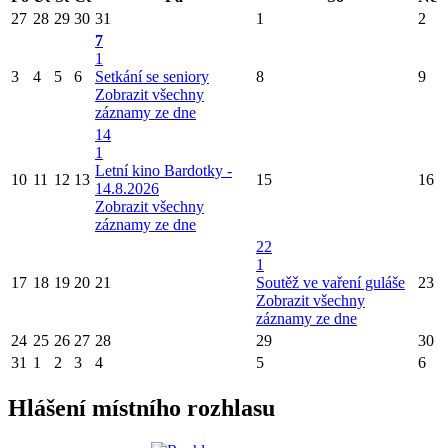
27
28
29
30
31
1
2
7
1
3
4
5
6
Setkání se seniory
8
9
Zobrazit všechny
záznamy ze dne
14
1
Letní kino Bardotky -
10
11
12
13
15
16
14.8.2026
Zobrazit všechny
záznamy ze dne
22
1
17
18
19
20
21
Soutěž ve vaření guláše
23
Zobrazit všechny
záznamy ze dne
24
25
26
27
28
29
30
31
1
2
3
4
5
6
Hlášení místního rozhlasu