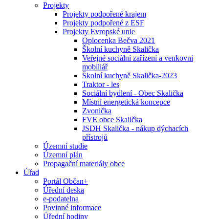
Projekty
Projekty podpořené krajem
Projekty podpořené z ESF
Projekty Evropské unie
Oplocenka Bečva 2021
Školní kuchyně Skalička
Veřejné sociální zařízení a venkovní
mobiliář
Školní kuchyně Skalička-2023
Traktor - les
Sociální bydlení - Obec Skalička
Místní energetická koncepce
Zvonička
FVE obce Skalička
JSDH Skalička - nákup dýchacích
přístrojů
Územní studie
Územní plán
Propagační materiály obce
Úřad
Portál Občan+
Úřední deska
e-podatelna
Povinné informace
Úřední hodiny