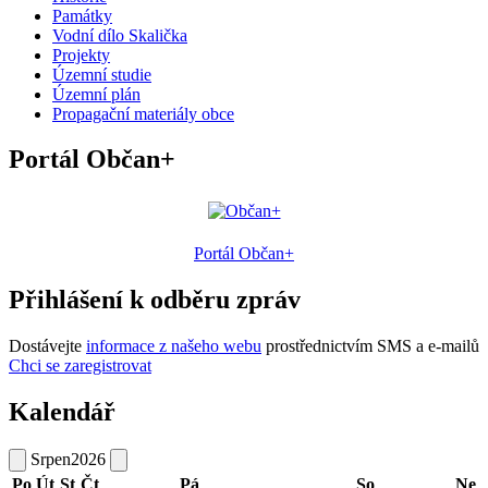
Památky
Vodní dílo Skalička
Projekty
Územní studie
Územní plán
Propagační materiály obce
Portál Občan+
Portál Občan+
Přihlášení k odběru zpráv
Dostávejte
informace z našeho webu
prostřednictvím SMS a e-mailů
Chci se zaregistrovat
Kalendář
Srpen
2026
Po
Út
St
Čt
Pá
So
Ne