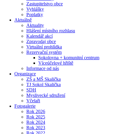
Zastupitelstvo obce
Vyhlášky
Poplatky
Aktuálně
Aktuality
Hlášení místního rozhlasu
Kalendář akcí
Zpravodaj obce
Virtuální prohlídka
Rezervační systém
Sokolovna + komunitní centrum
Víceúčelové hřiště
Informace od nás
Organizace
ZŠ a MŠ Skalička
TJ Sokol Skalička
SDH
Myslivecké sdružení
Včelaři
Fotogalerie
Rok 2026
Rok 2025
Rok 2024
Rok 2023
Rok 2022