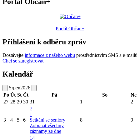
Portál Občan+
Portál Občan+
Přihlášení k odběru zpráv
Dostávejte
informace z našeho webu
prostřednictvím SMS a e-mailů
Chci se zaregistrovat
Kalendář
Srpen
2026
Po
Út
St
Čt
Pá
So
Ne
27
28
29
30
31
1
2
7
1
3
4
5
6
Setkání se seniory
8
9
Zobrazit všechny
záznamy ze dne
14