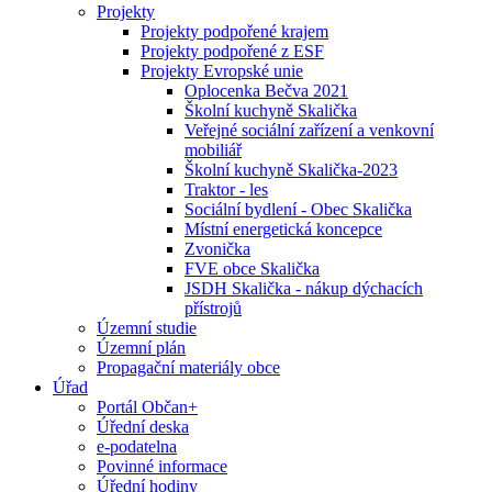
Projekty
Projekty podpořené krajem
Projekty podpořené z ESF
Projekty Evropské unie
Oplocenka Bečva 2021
Školní kuchyně Skalička
Veřejné sociální zařízení a venkovní
mobiliář
Školní kuchyně Skalička-2023
Traktor - les
Sociální bydlení - Obec Skalička
Místní energetická koncepce
Zvonička
FVE obce Skalička
JSDH Skalička - nákup dýchacích
přístrojů
Územní studie
Územní plán
Propagační materiály obce
Úřad
Portál Občan+
Úřední deska
e-podatelna
Povinné informace
Úřední hodiny