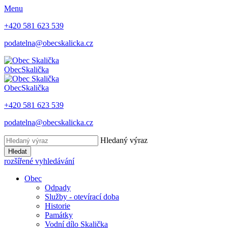
Menu
+420 581 623 539
podatelna@obecskalicka.cz
Obec
Skalička
Obec
Skalička
+420 581 623 539
podatelna@obecskalicka.cz
Hledaný výraz
Hledat
rozšířené vyhledávání
Obec
Odpady
Služby - otevírací doba
Historie
Památky
Vodní dílo Skalička