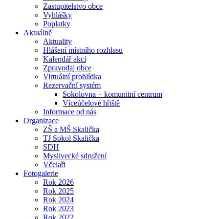
Zastupitelstvo obce
Vyhlášky
Poplatky
Aktuálně
Aktuality
Hlášení místního rozhlasu
Kalendář akcí
Zpravodaj obce
Virtuální prohlídka
Rezervační systém
Sokolovna + komunitní centrum
Víceúčelové hřiště
Informace od nás
Organizace
ZŠ a MŠ Skalička
TJ Sokol Skalička
SDH
Myslivecké sdružení
Včelaři
Fotogalerie
Rok 2026
Rok 2025
Rok 2024
Rok 2023
Rok 2022