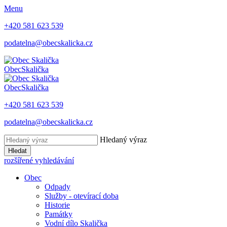
Menu
+420 581 623 539
podatelna@obecskalicka.cz
Obec
Skalička
Obec
Skalička
+420 581 623 539
podatelna@obecskalicka.cz
Hledaný výraz
Hledat
rozšířené vyhledávání
Obec
Odpady
Služby - otevírací doba
Historie
Památky
Vodní dílo Skalička