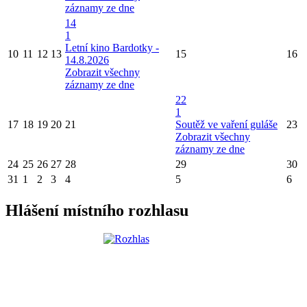
záznamy ze dne
14
1
Letní kino Bardotky -
10
11
12
13
15
16
14.8.2026
Zobrazit všechny
záznamy ze dne
22
1
17
18
19
20
21
Soutěž ve vaření guláše
23
Zobrazit všechny
záznamy ze dne
24
25
26
27
28
29
30
31
1
2
3
4
5
6
Hlášení místního rozhlasu