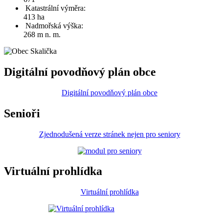
Katastrální výměra:
413 ha
Nadmořská výška:
268 m n. m.
Digitální povodňový plán obce
Digitální povodňový plán obce
Senioři
Zjednodušená verze stránek nejen pro seniory
Virtuální prohlídka
Virtuální prohlídka