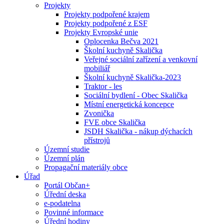
Projekty
Projekty podpořené krajem
Projekty podpořené z ESF
Projekty Evropské unie
Oplocenka Bečva 2021
Školní kuchyně Skalička
Veřejné sociální zařízení a venkovní
mobiliář
Školní kuchyně Skalička-2023
Traktor - les
Sociální bydlení - Obec Skalička
Místní energetická koncepce
Zvonička
FVE obce Skalička
JSDH Skalička - nákup dýchacích
přístrojů
Územní studie
Územní plán
Propagační materiály obce
Úřad
Portál Občan+
Úřední deska
e-podatelna
Povinné informace
Úřední hodiny