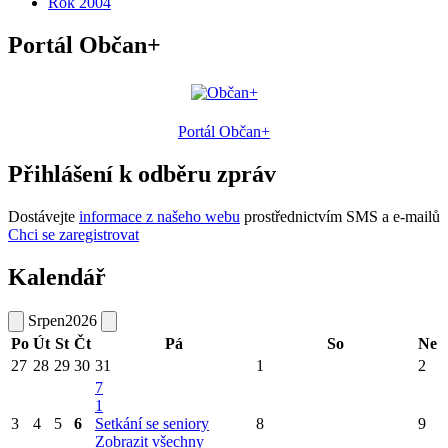
Rok 2004
Portál Občan+
Portál Občan+
Přihlášení k odběru zpráv
Dostávejte
informace z našeho webu
prostřednictvím SMS a e-mailů
Chci se zaregistrovat
Kalendář
Srpen
2026
Po
Út
St
Čt
Pá
So
Ne
27
28
29
30
31
1
2
7
1
3
4
5
6
Setkání se seniory
8
9
Zobrazit všechny