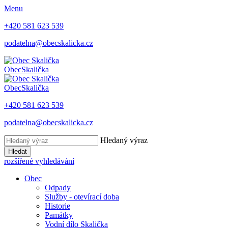
Menu
+420 581 623 539
podatelna@obecskalicka.cz
Obec
Skalička
Obec
Skalička
+420 581 623 539
podatelna@obecskalicka.cz
Hledaný výraz
Hledat
rozšířené vyhledávání
Obec
Odpady
Služby - otevírací doba
Historie
Památky
Vodní dílo Skalička