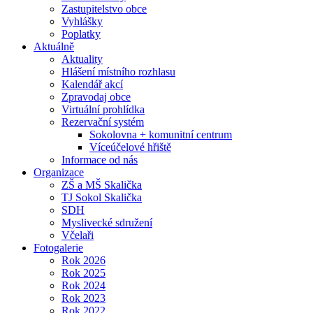
Zastupitelstvo obce
Vyhlášky
Poplatky
Aktuálně
Aktuality
Hlášení místního rozhlasu
Kalendář akcí
Zpravodaj obce
Virtuální prohlídka
Rezervační systém
Sokolovna + komunitní centrum
Víceúčelové hřiště
Informace od nás
Organizace
ZŠ a MŠ Skalička
TJ Sokol Skalička
SDH
Myslivecké sdružení
Včelaři
Fotogalerie
Rok 2026
Rok 2025
Rok 2024
Rok 2023
Rok 2022