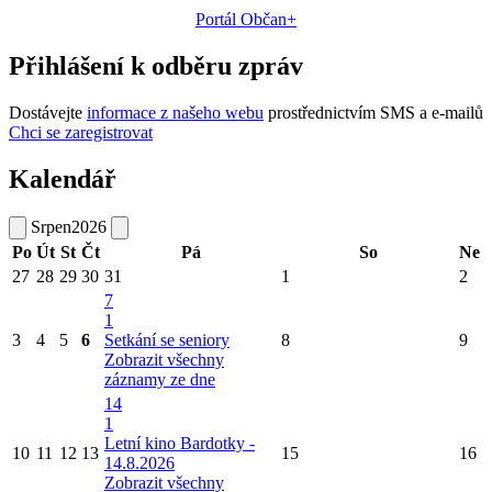
Portál Občan+
Přihlášení k odběru zpráv
Dostávejte
informace z našeho webu
prostřednictvím SMS a e-mailů
Chci se zaregistrovat
Kalendář
Srpen
2026
Po
Út
St
Čt
Pá
So
Ne
27
28
29
30
31
1
2
7
1
3
4
5
6
Setkání se seniory
8
9
Zobrazit všechny
záznamy ze dne
14
1
Letní kino Bardotky -
10
11
12
13
15
16
14.8.2026
Zobrazit všechny