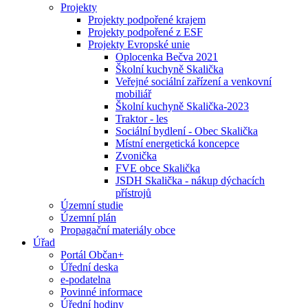
Projekty
Projekty podpořené krajem
Projekty podpořené z ESF
Projekty Evropské unie
Oplocenka Bečva 2021
Školní kuchyně Skalička
Veřejné sociální zařízení a venkovní
mobiliář
Školní kuchyně Skalička-2023
Traktor - les
Sociální bydlení - Obec Skalička
Místní energetická koncepce
Zvonička
FVE obce Skalička
JSDH Skalička - nákup dýchacích
přístrojů
Územní studie
Územní plán
Propagační materiály obce
Úřad
Portál Občan+
Úřední deska
e-podatelna
Povinné informace
Úřední hodiny