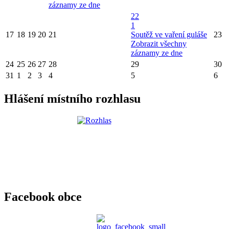
záznamy ze dne
22
1
17
18
19
20
21
Soutěž ve vaření guláše
23
Zobrazit všechny
záznamy ze dne
24
25
26
27
28
29
30
31
1
2
3
4
5
6
Hlášení místního rozhlasu
Facebook obce