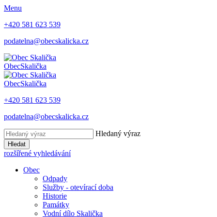
Menu
+420 581 623 539
podatelna@obecskalicka.cz
Obec
Skalička
Obec
Skalička
+420 581 623 539
podatelna@obecskalicka.cz
Hledaný výraz
Hledat
rozšířené vyhledávání
Obec
Odpady
Služby - otevírací doba
Historie
Památky
Vodní dílo Skalička