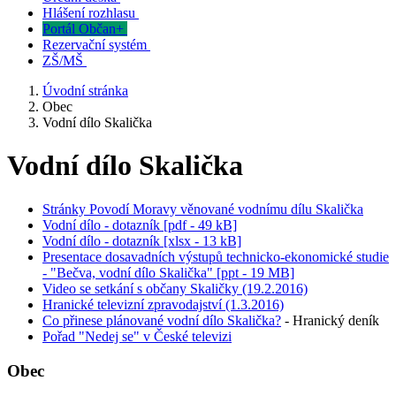
Hlášení rozhlasu
Portál Občan+
Rezervační systém
ZŠ/MŠ
Úvodní stránka
Obec
Vodní dílo Skalička
Vodní dílo Skalička
Stránky Povodí Moravy věnované vodnímu dílu Skalička
Vodní dílo - dotazník [pdf - 49 kB]
Vodní dílo - dotazník [xlsx - 13 kB]
Presentace dosavadních výstupů technicko-ekonomické studie
- "Bečva, vodní dílo Skalička" [ppt - 19 MB]
Video se setkání s občany Skaličky (19.2.2016)
Hranické televizní zpravodajství (1.3.2016)
Co přinese plánované vodní dílo Skalička?
- Hranický deník
Pořad "Nedej se" v České televizi
Obec