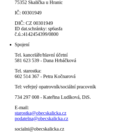
75352 Skalička u Hranic
IČ: 00301949
DIČ: CZ 00301949
ID dat.schránky: sp6asfa
č.ú.:4142454399/0800
Spojení
Tel. kanceláře/hlavní účetní
581 623 539 - Dana Hrbáčková
Tel. starostka:
602 514 367 - Petra Kočnarová
Tel: veřejný opatrovník/sociální pracovník
734 297 008 - Kateřina Ludíková, DiS.
E-mail:
starostka@obecskalicka.cz
podatelna@obecskalicka.cz
socialni@obecskalicka.cz