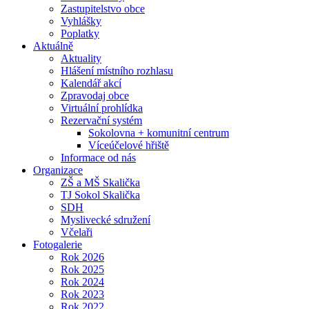
Zastupitelstvo obce
Vyhlášky
Poplatky
Aktuálně
Aktuality
Hlášení místního rozhlasu
Kalendář akcí
Zpravodaj obce
Virtuální prohlídka
Rezervační systém
Sokolovna + komunitní centrum
Víceúčelové hřiště
Informace od nás
Organizace
ZŠ a MŠ Skalička
TJ Sokol Skalička
SDH
Myslivecké sdružení
Včelaři
Fotogalerie
Rok 2026
Rok 2025
Rok 2024
Rok 2023
Rok 2022