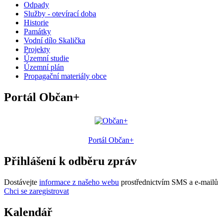
Odpady
Služby - otevírací doba
Historie
Památky
Vodní dílo Skalička
Projekty
Územní studie
Územní plán
Propagační materiály obce
Portál Občan+
Portál Občan+
Přihlášení k odběru zpráv
Dostávejte
informace z našeho webu
prostřednictvím SMS a e-mailů
Chci se zaregistrovat
Kalendář