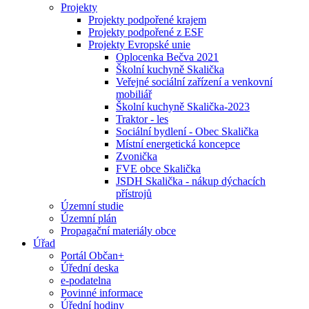
Projekty
Projekty podpořené krajem
Projekty podpořené z ESF
Projekty Evropské unie
Oplocenka Bečva 2021
Školní kuchyně Skalička
Veřejné sociální zařízení a venkovní
mobiliář
Školní kuchyně Skalička-2023
Traktor - les
Sociální bydlení - Obec Skalička
Místní energetická koncepce
Zvonička
FVE obce Skalička
JSDH Skalička - nákup dýchacích
přístrojů
Územní studie
Územní plán
Propagační materiály obce
Úřad
Portál Občan+
Úřední deska
e-podatelna
Povinné informace
Úřední hodiny