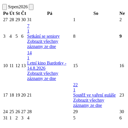
Srpen
2026
Po
Út
St
Čt
Pá
So
Ne
27
28
29
30
31
1
2
7
1
3
4
5
6
Setkání se seniory
8
9
Zobrazit všechny
záznamy ze dne
14
1
Letní kino Bardotky -
10
11
12
13
15
16
14.8.2026
Zobrazit všechny
záznamy ze dne
22
1
17
18
19
20
21
Soutěž ve vaření guláše
23
Zobrazit všechny
záznamy ze dne
24
25
26
27
28
29
30
31
1
2
3
4
5
6