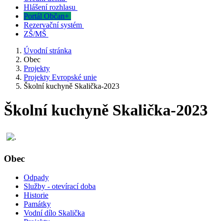
Hlášení rozhlasu
Portál Občan+
Rezervační systém
ZŠ/MŠ
Úvodní stránka
Obec
Projekty
Projekty Evropské unie
Školní kuchyně Skalička-2023
Školní kuchyně Skalička-2023
Obec
Odpady
Služby - otevírací doba
Historie
Památky
Vodní dílo Skalička