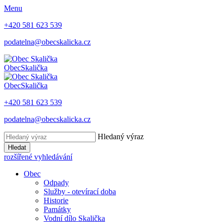
Menu
+420 581 623 539
podatelna@obecskalicka.cz
Obec
Skalička
Obec
Skalička
+420 581 623 539
podatelna@obecskalicka.cz
Hledaný výraz
Hledat
rozšířené vyhledávání
Obec
Odpady
Služby - otevírací doba
Historie
Památky
Vodní dílo Skalička