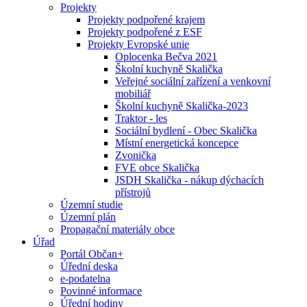
Projekty
Projekty podpořené krajem
Projekty podpořené z ESF
Projekty Evropské unie
Oplocenka Bečva 2021
Školní kuchyně Skalička
Veřejné sociální zařízení a venkovní
mobiliář
Školní kuchyně Skalička-2023
Traktor - les
Sociální bydlení - Obec Skalička
Místní energetická koncepce
Zvonička
FVE obce Skalička
JSDH Skalička - nákup dýchacích
přístrojů
Územní studie
Územní plán
Propagační materiály obce
Úřad
Portál Občan+
Úřední deska
e-podatelna
Povinné informace
Úřední hodiny