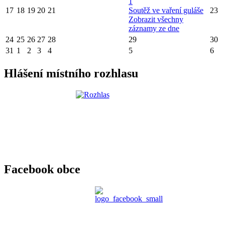
1
17
18
19
20
21
Soutěž ve vaření guláše
23
Zobrazit všechny
záznamy ze dne
24
25
26
27
28
29
30
31
1
2
3
4
5
6
Hlášení místního rozhlasu
Facebook obce