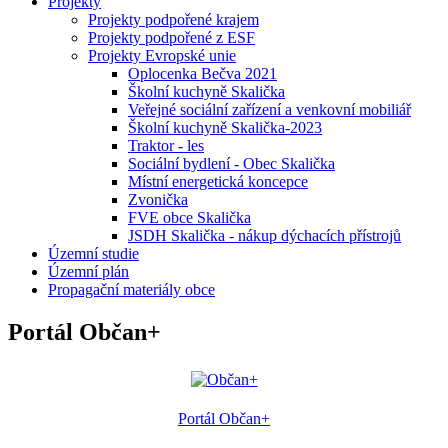
Projekty
Projekty podpořené krajem
Projekty podpořené z ESF
Projekty Evropské unie
Oplocenka Bečva 2021
Školní kuchyně Skalička
Veřejné sociální zařízení a venkovní mobiliář
Školní kuchyně Skalička-2023
Traktor - les
Sociální bydlení - Obec Skalička
Místní energetická koncepce
Zvonička
FVE obce Skalička
JSDH Skalička - nákup dýchacích přístrojů
Územní studie
Územní plán
Propagační materiály obce
Portál Občan+
Portál Občan+