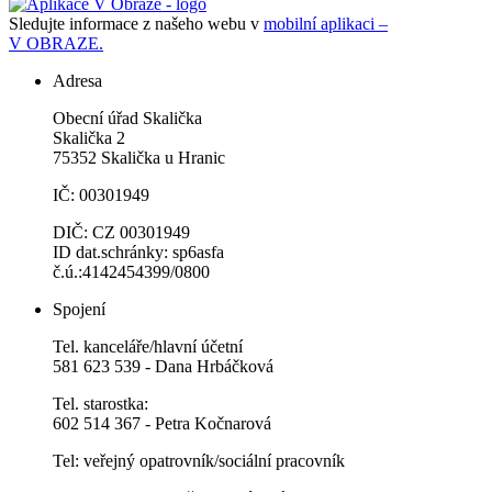
Sledujte informace z našeho webu v
mobilní aplikaci –
V OBRAZE.
Adresa
Obecní úřad Skalička
Skalička 2
75352 Skalička u Hranic
IČ: 00301949
DIČ: CZ 00301949
ID dat.schránky: sp6asfa
č.ú.:4142454399/0800
Spojení
Tel. kanceláře/hlavní účetní
581 623 539 - Dana Hrbáčková
Tel. starostka:
602 514 367 - Petra Kočnarová
Tel: veřejný opatrovník/sociální pracovník