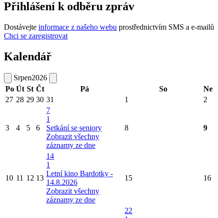
Přihlášení k odběru zpráv
Dostávejte
informace z našeho webu
prostřednictvím SMS a e-mailů
Chci se zaregistrovat
Kalendář
Srpen
2026
Po
Út
St
Čt
Pá
So
Ne
27
28
29
30
31
1
2
7
1
3
4
5
6
Setkání se seniory
8
9
Zobrazit všechny
záznamy ze dne
14
1
Letní kino Bardotky -
10
11
12
13
15
16
14.8.2026
Zobrazit všechny
záznamy ze dne
22