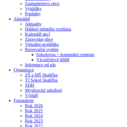
Zastupitelstvo obce
Vyhlášky
Poplatky
Aktuálně
Aktuality
Hlášení místního rozhlasu
Kalendář akcí
Zpravodaj obce
Virtuální prohlídka
Rezervační systém
Sokolovna + komunitní centrum
Víceúčelové hřiště
Informace od nás
Organizace
ZŠ a MŠ Skalička
TJ Sokol Skalička
SDH
Myslivecké sdružení
Včelaři
Fotogalerie
Rok 2026
Rok 2025
Rok 2024
Rok 2023
Rok 2022