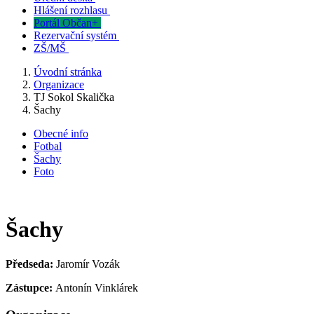
Hlášení rozhlasu
Portál Občan+
Rezervační systém
ZŠ/MŠ
Úvodní stránka
Organizace
TJ Sokol Skalička
Šachy
Obecné info
Fotbal
Šachy
Foto
Šachy
Předseda:
Jaromír Vozák
Zástupce:
Antonín Vinklárek