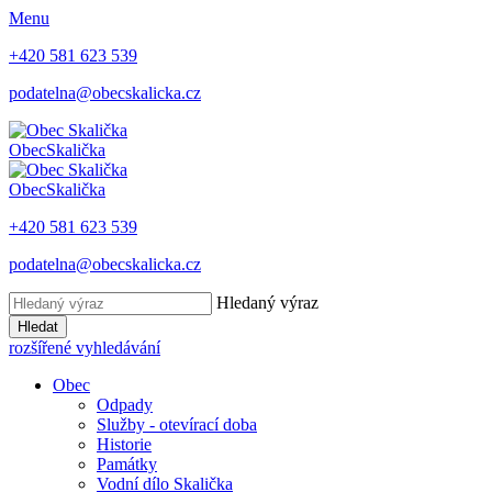
Menu
+420 581 623 539
podatelna@obecskalicka.cz
Obec
Skalička
Obec
Skalička
+420 581 623 539
podatelna@obecskalicka.cz
Hledaný výraz
Hledat
rozšířené vyhledávání
Obec
Odpady
Služby - otevírací doba
Historie
Památky
Vodní dílo Skalička