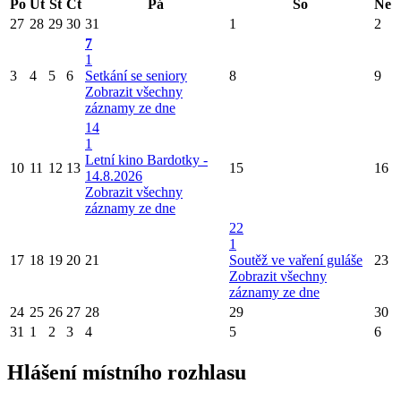
Po
Út
St
Čt
Pá
So
Ne
27
28
29
30
31
1
2
7
1
3
4
5
6
Setkání se seniory
8
9
Zobrazit všechny
záznamy ze dne
14
1
Letní kino Bardotky -
10
11
12
13
15
16
14.8.2026
Zobrazit všechny
záznamy ze dne
22
1
17
18
19
20
21
Soutěž ve vaření guláše
23
Zobrazit všechny
záznamy ze dne
24
25
26
27
28
29
30
31
1
2
3
4
5
6
Hlášení místního rozhlasu