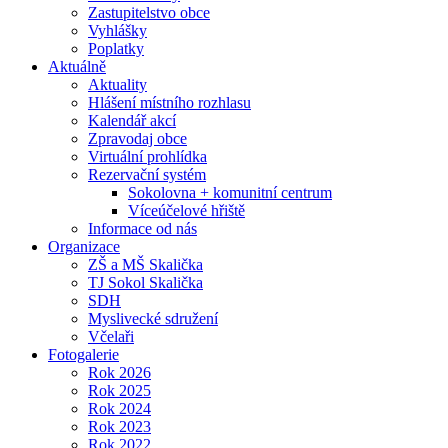
Zastupitelstvo obce
Vyhlášky
Poplatky
Aktuálně
Aktuality
Hlášení místního rozhlasu
Kalendář akcí
Zpravodaj obce
Virtuální prohlídka
Rezervační systém
Sokolovna + komunitní centrum
Víceúčelové hřiště
Informace od nás
Organizace
ZŠ a MŠ Skalička
TJ Sokol Skalička
SDH
Myslivecké sdružení
Včelaři
Fotogalerie
Rok 2026
Rok 2025
Rok 2024
Rok 2023
Rok 2022