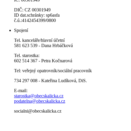
DIČ: CZ 00301949
ID dat.schránky: sp6asfa
č.ú.:4142454399/0800
Spojení
Tel. kanceláře/hlavní účetní
581 623 539 - Dana Hrbáčková
Tel. starostka:
602 514 367 - Petra Kočnarová
Tel: veřejný opatrovník/sociální pracovník
734 297 008 - Kateřina Ludíková, DiS.
E-mail:
starostka@obecskalicka.cz
podatelna@obecskalicka.cz
socialni@obecskalicka.cz