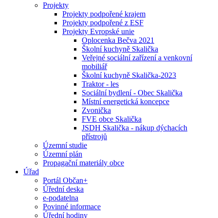
Projekty
Projekty podpořené krajem
Projekty podpořené z ESF
Projekty Evropské unie
Oplocenka Bečva 2021
Školní kuchyně Skalička
Veřejné sociální zařízení a venkovní
mobiliář
Školní kuchyně Skalička-2023
Traktor - les
Sociální bydlení - Obec Skalička
Místní energetická koncepce
Zvonička
FVE obce Skalička
JSDH Skalička - nákup dýchacích
přístrojů
Územní studie
Územní plán
Propagační materiály obce
Úřad
Portál Občan+
Úřední deska
e-podatelna
Povinné informace
Úřední hodiny