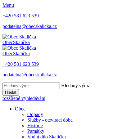
Menu
+420 581 623 539
podatelna@obecskalicka.cz
Obec
Skalička
Obec
Skalička
+420 581 623 539
podatelna@obecskalicka.cz
Hledaný výraz
Hledat
rozšířené vyhledávání
Obec
Odpady
Služby - otevírací doba
Historie
Památky
Vodní dílo Skalička