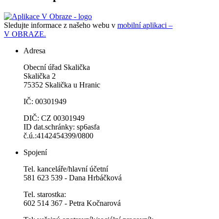
Sledujte informace z našeho webu v
mobilní aplikaci –
V OBRAZE.
Adresa
Obecní úřad Skalička
Skalička 2
75352 Skalička u Hranic
IČ: 00301949
DIČ: CZ 00301949
ID dat.schránky: sp6asfa
č.ú.:4142454399/0800
Spojení
Tel. kanceláře/hlavní účetní
581 623 539 - Dana Hrbáčková
Tel. starostka:
602 514 367 - Petra Kočnarová