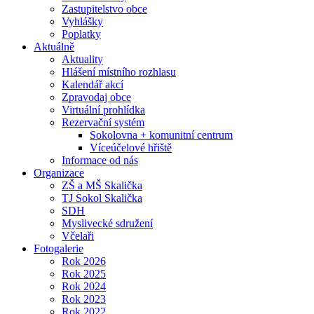
Zastupitelstvo obce
Vyhlášky
Poplatky
Aktuálně
Aktuality
Hlášení místního rozhlasu
Kalendář akcí
Zpravodaj obce
Virtuální prohlídka
Rezervační systém
Sokolovna + komunitní centrum
Víceúčelové hřiště
Informace od nás
Organizace
ZŠ a MŠ Skalička
TJ Sokol Skalička
SDH
Myslivecké sdružení
Včelaři
Fotogalerie
Rok 2026
Rok 2025
Rok 2024
Rok 2023
Rok 2022