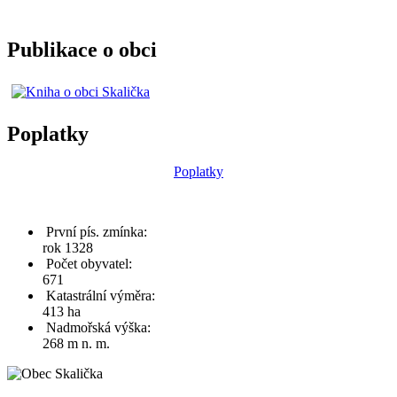
Publikace o obci
Poplatky
Poplatky
První pís. zmínka:
rok 1328
Počet obyvatel:
671
Katastrální výměra:
413 ha
Nadmořská výška:
268 m n. m.