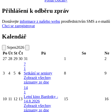
Portál Občan+
Přihlášení k odběru zpráv
Dostávejte
informace z našeho webu
prostřednictvím SMS a e-mailů
Chci se zaregistrovat
Kalendář
Srpen
2026
Po
Út
St
Čt
Pá
So
Ne
27
28
29
30
31
1
2
7
1
3
4
5
6
Setkání se seniory
8
9
Zobrazit všechny
záznamy ze dne
14
1
Letní kino Bardotky -
10
11
12
13
15
16
14.8.2026
Zobrazit všechny
záznamy ze dne