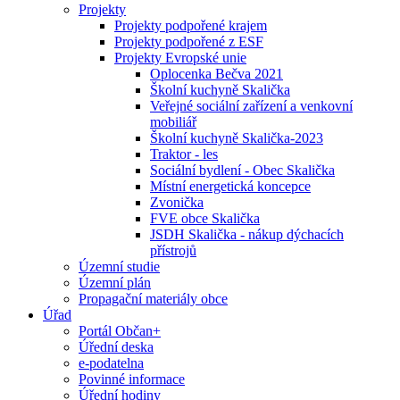
Projekty
Projekty podpořené krajem
Projekty podpořené z ESF
Projekty Evropské unie
Oplocenka Bečva 2021
Školní kuchyně Skalička
Veřejné sociální zařízení a venkovní
mobiliář
Školní kuchyně Skalička-2023
Traktor - les
Sociální bydlení - Obec Skalička
Místní energetická koncepce
Zvonička
FVE obce Skalička
JSDH Skalička - nákup dýchacích
přístrojů
Územní studie
Územní plán
Propagační materiály obce
Úřad
Portál Občan+
Úřední deska
e-podatelna
Povinné informace
Úřední hodiny