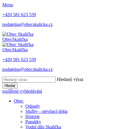
Menu
+420 581 623 539
podatelna@obecskalicka.cz
Obec
Skalička
Obec
Skalička
+420 581 623 539
podatelna@obecskalicka.cz
Hledaný výraz
Hledat
rozšířené vyhledávání
Obec
Odpady
Služby - otevírací doba
Historie
Památky
Vodní dílo Skalička