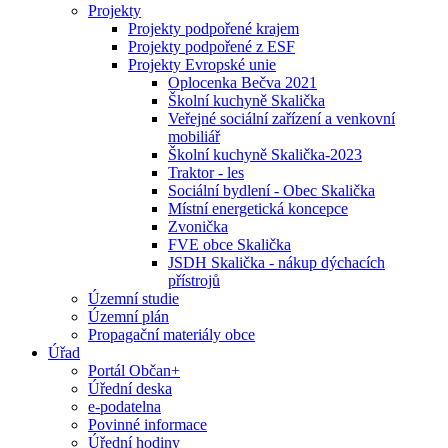
Projekty
Projekty podpořené krajem
Projekty podpořené z ESF
Projekty Evropské unie
Oplocenka Bečva 2021
Školní kuchyně Skalička
Veřejné sociální zařízení a venkovní
mobiliář
Školní kuchyně Skalička-2023
Traktor - les
Sociální bydlení - Obec Skalička
Místní energetická koncepce
Zvonička
FVE obce Skalička
JSDH Skalička - nákup dýchacích
přístrojů
Územní studie
Územní plán
Propagační materiály obce
Úřad
Portál Občan+
Úřední deska
e-podatelna
Povinné informace
Úřední hodiny