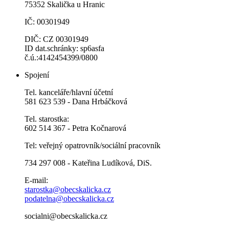
75352 Skalička u Hranic
IČ: 00301949
DIČ: CZ 00301949
ID dat.schránky: sp6asfa
č.ú.:4142454399/0800
Spojení
Tel. kanceláře/hlavní účetní
581 623 539 - Dana Hrbáčková
Tel. starostka:
602 514 367 - Petra Kočnarová
Tel: veřejný opatrovník/sociální pracovník
734 297 008 - Kateřina Ludíková, DiS.
E-mail:
starostka@obecskalicka.cz
podatelna@obecskalicka.cz
socialni@obecskalicka.cz