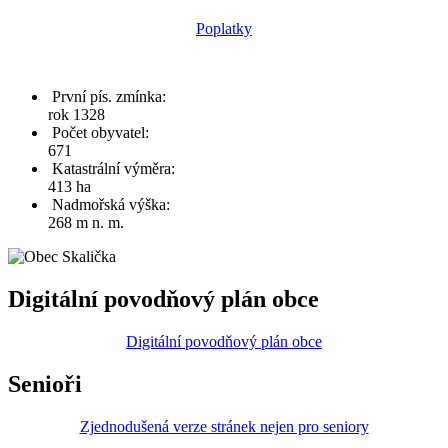
Poplatky
První pís. zmínka:
rok 1328
Počet obyvatel:
671
Katastrální výměra:
413 ha
Nadmořská výška:
268 m n. m.
Digitální povodňový plán obce
Digitální povodňový plán obce
Senioři
Zjednodušená verze stránek nejen pro seniory