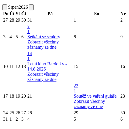
Srpen
2026
Po
Út
St
Čt
Pá
So
Ne
27
28
29
30
31
1
2
7
1
3
4
5
6
Setkání se seniory
8
9
Zobrazit všechny
záznamy ze dne
14
1
Letní kino Bardotky -
10
11
12
13
15
16
14.8.2026
Zobrazit všechny
záznamy ze dne
22
1
17
18
19
20
21
Soutěž ve vaření guláše
23
Zobrazit všechny
záznamy ze dne
24
25
26
27
28
29
30
31
1
2
3
4
5
6