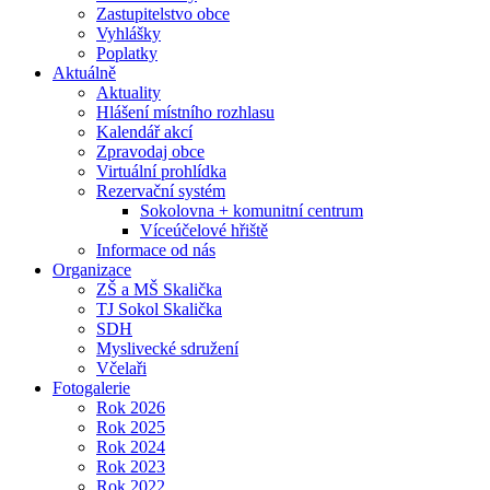
Zastupitelstvo obce
Vyhlášky
Poplatky
Aktuálně
Aktuality
Hlášení místního rozhlasu
Kalendář akcí
Zpravodaj obce
Virtuální prohlídka
Rezervační systém
Sokolovna + komunitní centrum
Víceúčelové hřiště
Informace od nás
Organizace
ZŠ a MŠ Skalička
TJ Sokol Skalička
SDH
Myslivecké sdružení
Včelaři
Fotogalerie
Rok 2026
Rok 2025
Rok 2024
Rok 2023
Rok 2022