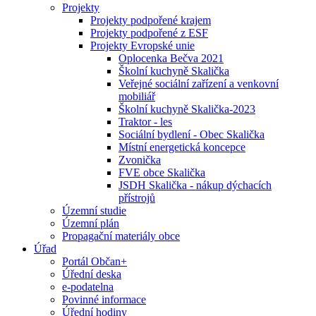
Projekty
Projekty podpořené krajem
Projekty podpořené z ESF
Projekty Evropské unie
Oplocenka Bečva 2021
Školní kuchyně Skalička
Veřejné sociální zařízení a venkovní
mobiliář
Školní kuchyně Skalička-2023
Traktor - les
Sociální bydlení - Obec Skalička
Místní energetická koncepce
Zvonička
FVE obce Skalička
JSDH Skalička - nákup dýchacích
přístrojů
Územní studie
Územní plán
Propagační materiály obce
Úřad
Portál Občan+
Úřední deska
e-podatelna
Povinné informace
Úřední hodiny