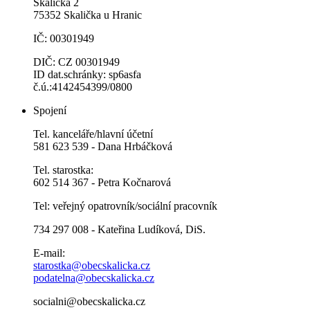
Skalička 2
75352 Skalička u Hranic
IČ: 00301949
DIČ: CZ 00301949
ID dat.schránky: sp6asfa
č.ú.:4142454399/0800
Spojení
Tel. kanceláře/hlavní účetní
581 623 539 - Dana Hrbáčková
Tel. starostka:
602 514 367 - Petra Kočnarová
Tel: veřejný opatrovník/sociální pracovník
734 297 008 - Kateřina Ludíková, DiS.
E-mail:
starostka@obecskalicka.cz
podatelna@obecskalicka.cz
socialni@obecskalicka.cz