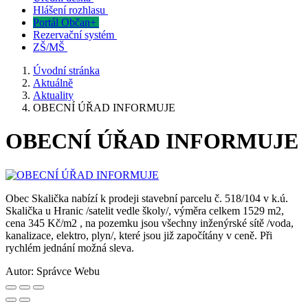
Hlášení rozhlasu
Portál Občan+
Rezervační systém
ZŠ/MŠ
Úvodní stránka
Aktuálně
Aktuality
OBECNÍ ÚŘAD INFORMUJE
OBECNÍ ÚŘAD INFORMUJE
Obec Skalička nabízí k prodeji stavební parcelu č. 518/104 v k.ú.
Skalička u Hranic /satelit vedle školy/, výměra celkem 1529 m2,
cena 345 Kč/m2 , na pozemku jsou všechny inženýrské sítě /voda,
kanalizace, elektro, plyn/, které jsou již započítány v ceně. Při
rychlém jednání možná sleva.
Autor:
Správce Webu