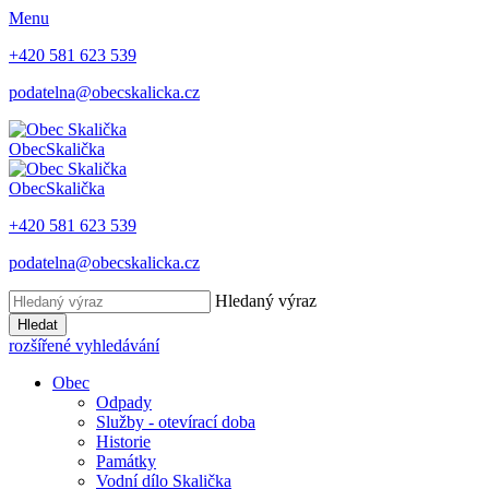
Menu
+420 581 623 539
podatelna@obecskalicka.cz
Obec
Skalička
Obec
Skalička
+420 581 623 539
podatelna@obecskalicka.cz
Hledaný výraz
Hledat
rozšířené vyhledávání
Obec
Odpady
Služby - otevírací doba
Historie
Památky
Vodní dílo Skalička