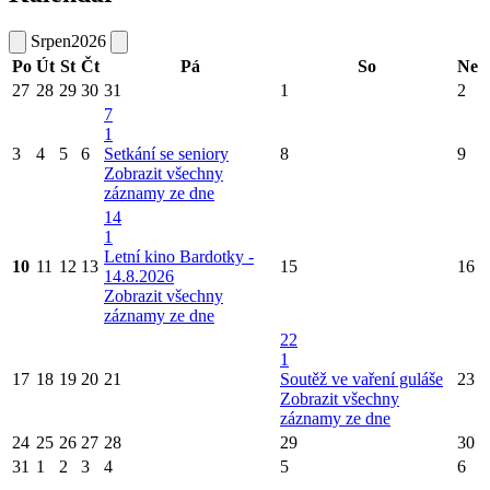
Srpen
2026
Po
Út
St
Čt
Pá
So
Ne
27
28
29
30
31
1
2
7
1
3
4
5
6
Setkání se seniory
8
9
Zobrazit všechny
záznamy ze dne
14
1
Letní kino Bardotky -
10
11
12
13
15
16
14.8.2026
Zobrazit všechny
záznamy ze dne
22
1
17
18
19
20
21
Soutěž ve vaření guláše
23
Zobrazit všechny
záznamy ze dne
24
25
26
27
28
29
30
31
1
2
3
4
5
6