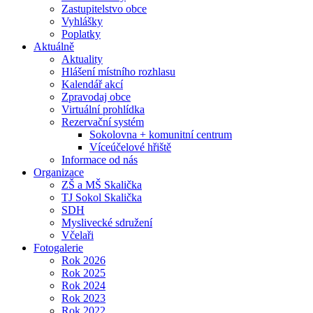
Zastupitelstvo obce
Vyhlášky
Poplatky
Aktuálně
Aktuality
Hlášení místního rozhlasu
Kalendář akcí
Zpravodaj obce
Virtuální prohlídka
Rezervační systém
Sokolovna + komunitní centrum
Víceúčelové hřiště
Informace od nás
Organizace
ZŠ a MŠ Skalička
TJ Sokol Skalička
SDH
Myslivecké sdružení
Včelaři
Fotogalerie
Rok 2026
Rok 2025
Rok 2024
Rok 2023
Rok 2022