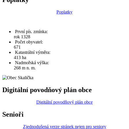
Poplatky
První pís. zmínka:
rok 1328
Počet obyvatel:
671
Katastrální výměra:
413 ha
Nadmořská výška:
268 m n. m.
Digitální povodňový plán obce
Digitální povodňový plán obce
Senioři
Zjednodušená verze stránek nejen pro seniory