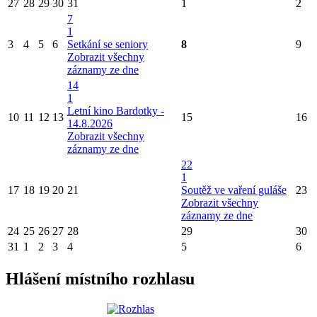
27
28
29
30
31
1
2
7
1
3
4
5
6
Setkání se seniory
8
9
Zobrazit všechny
záznamy ze dne
14
1
Letní kino Bardotky -
10
11
12
13
15
16
14.8.2026
Zobrazit všechny
záznamy ze dne
22
1
17
18
19
20
21
Soutěž ve vaření guláše
23
Zobrazit všechny
záznamy ze dne
24
25
26
27
28
29
30
31
1
2
3
4
5
6
Hlášení místního rozhlasu