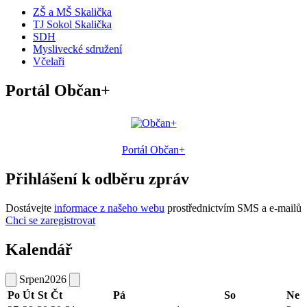
ZŠ a MŠ Skalička
TJ Sokol Skalička
SDH
Myslivecké sdružení
Včelaři
Portál Občan+
Portál Občan+
Přihlášení k odběru zpráv
Dostávejte
informace z našeho webu
prostřednictvím SMS a e-mailů
Chci se zaregistrovat
Kalendář
Srpen
2026
Po
Út
St
Čt
Pá
So
Ne