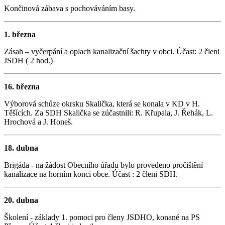
Končinová zábava s pochováváním basy.
1. března
Zásah – vyčerpání a oplach kanalizační šachty v obci. Účast: 2 členi
JSDH ( 2 hod.)
16. března
Výborová schůze okrsku Skalička, která se konala v KD v H.
Těšících. Za SDH Skalička se zúčastnili: R. Křupala, J. Řehák, L.
Hrochová a J. Honeš.
18. dubna
Brigáda - na žádost Obecního úřadu bylo provedeno pročištění
kanalizace na horním konci obce. Účast : 2 členi SDH.
20. dubna
Školení - základy 1. pomoci pro členy JSDHO, konané na PS