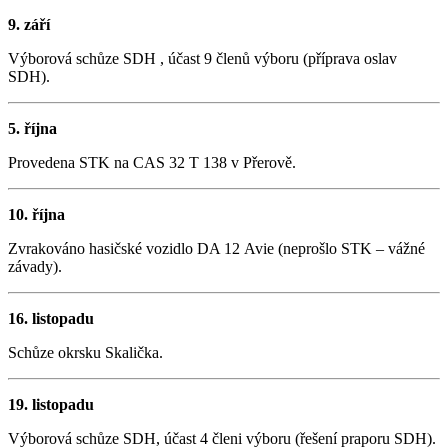
9. září
Výborová schůze SDH , účast 9 členů výboru (příprava oslav
SDH).
5. října
Provedena STK na CAS 32 T 138 v Přerově.
10. října
Zvrakováno hasičské vozidlo DA 12 Avie (neprošlo STK – vážné
závady).
16. listopadu
Schůze okrsku Skalička.
19. listopadu
Výborová schůze SDH, účast 4 členi výboru (řešení praporu SDH).