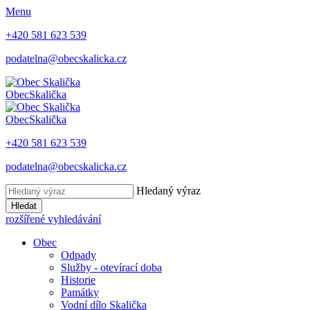
Menu
+420 581 623 539
podatelna@obecskalicka.cz
Obec
Skalička
Obec
Skalička
+420 581 623 539
podatelna@obecskalicka.cz
Hledaný výraz
Hledat
rozšířené vyhledávání
Obec
Odpady
Služby - otevírací doba
Historie
Památky
Vodní dílo Skalička