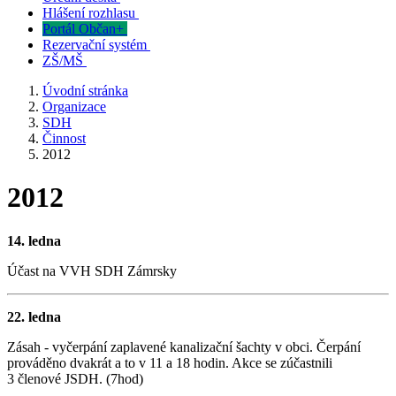
Hlášení rozhlasu
Portál Občan+
Rezervační systém
ZŠ/MŠ
Úvodní stránka
Organizace
SDH
Činnost
2012
2012
14. ledna
Účast na VVH SDH Zámrsky
22. ledna
Zásah - vyčerpání zaplavené kanalizační šachty v obci. Čerpání
prováděno dvakrát a to v 11 a 18 hodin. Akce se zúčastnili
3 členové JSDH. (7hod)