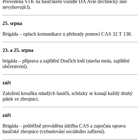
Provedena STK na hasičském vozidle DA Avie (technický stav
nevyhovující).
25. srpna
Brigáda – oplach komunikace u přehrady pomocí CAS 32 T 138.
23. a 25. srpna
brigáda – příprava a zajištění Dračích lodí (stavba mola, zajištění
občerstvení).
září
Založení kroužku mladých hasičů, schůzky se konají každý druhý
pátek ve zbrojnici.
září
Brigáda – průběžně prováděna údržba CAS a započata oprava
hasičské zbrojnice (vybudování sociálního zařízení).