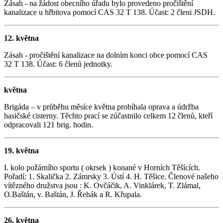
Zásah - na žádost obecního úřadu bylo provedeno pročištění
kanalizace u hřbitova pomocí CAS 32 T 138. Účast: 2 členi JSDH.
12. května
Zásah - pročištění kanalizace na dolním konci obce pomocí CAS
32 T 138. Účast: 6 členů jednotky.
května
Brigáda – v průběhu měsíce května probíhala oprava a údržba
hasičské cisterny. Těchto prací se zúčastnilo celkem 12 členů, kteří
odpracovali 121 brig. hodin.
19. května
I. kolo požárního sportu ( okrsek ) konané v Horních Těšících.
Pořadí: 1. Skalička 2. Zámrsky 3. Ústí 4. H. Těšice. Členové našeho
vítězného družstva jsou : K. Ovčáčik, A. Vinklárek, T. Zlámal,
O.Baštán, v. Baštán, J. Řehák a R. Křupala.
26. května