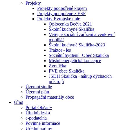
Projekty
Projekty podpořené krajem
Projekty podpořené z ESF
Projekty Evropské unie
Oplocenka Bečva 2021
Školní kuchyně Skalička
Veřejné sociální zařízení a venkovní
mobiliář
Školní kuchyně Skalička-2023
Traktor - les
Sociální bydlení - Obec Skalička
Místní energetická koncepce
Zvonička
FVE obce Skalička
JSDH Skalička - nákup dýchacích
přístrojů
Územní studie
Územní plán
Propagační materiály obce
Úřad
Portál Občan+
Úřední deska
e-podatelna
Povinné informace
Úřední hodiny