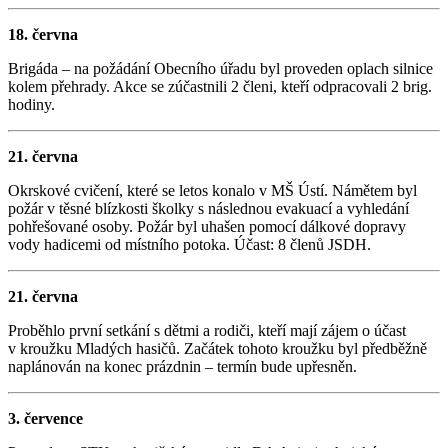
18. června
Brigáda – na požádání Obecního úřadu byl proveden oplach silnice
kolem přehrady. Akce se zúčastnili 2 členi, kteří odpracovali 2 brig.
hodiny.
21. června
Okrskové cvičení, které se letos konalo v MŠ Ústí. Námětem byl
požár v těsné blízkosti školky s následnou evakuací a vyhledání
pohřešované osoby. Požár byl uhašen pomocí dálkové dopravy
vody hadicemi od místního potoka. Účast: 8 členů JSDH.
21. června
Proběhlo první setkání s dětmi a rodiči, kteří mají zájem o účast
v kroužku Mladých hasičů. Začátek tohoto kroužku byl předběžně
naplánován na konec prázdnin – termín bude upřesněn.
3. července