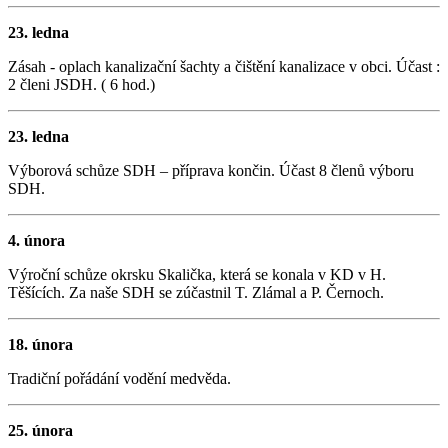
23. ledna
Zásah - oplach kanalizační šachty a čištění kanalizace v obci. Účast :
2 členi JSDH. ( 6 hod.)
23. ledna
Výborová schůze SDH – příprava končin. Účast 8 členů výboru
SDH.
4. února
Výroční schůze okrsku Skalička, která se konala v KD v H.
Těšících. Za naše SDH se zúčastnil T. Zlámal a P. Černoch.
18. února
Tradiční pořádání vodění medvěda.
25. února