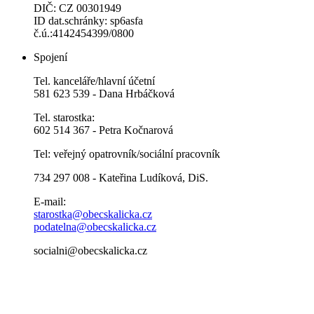
DIČ: CZ 00301949
ID dat.schránky: sp6asfa
č.ú.:4142454399/0800
Spojení
Tel. kanceláře/hlavní účetní
581 623 539 - Dana Hrbáčková
Tel. starostka:
602 514 367 - Petra Kočnarová
Tel: veřejný opatrovník/sociální pracovník
734 297 008 - Kateřina Ludíková, DiS.
E-mail:
starostka@obecskalicka.cz
podatelna@obecskalicka.cz
socialni@obecskalicka.cz