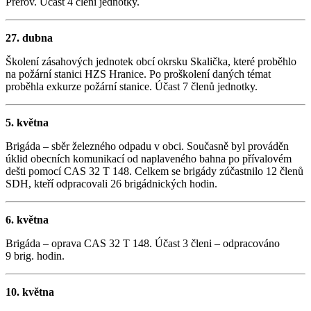
Přerov. Účast 4 členi jednotky.
27. dubna
Školení zásahových jednotek obcí okrsku Skalička, které proběhlo
na požární stanici HZS Hranice. Po proškolení daných témat
proběhla exkurze požární stanice. Účast 7 členů jednotky.
5. května
Brigáda – sběr železného odpadu v obci. Současně byl prováděn
úklid obecních komunikací od naplaveného bahna po přívalovém
dešti pomocí CAS 32 T 148. Celkem se brigády zúčastnilo 12 členů
SDH, kteří odpracovali 26 brigádnických hodin.
6. května
Brigáda – oprava CAS 32 T 148. Účast 3 členi – odpracováno
9 brig. hodin.
10. května