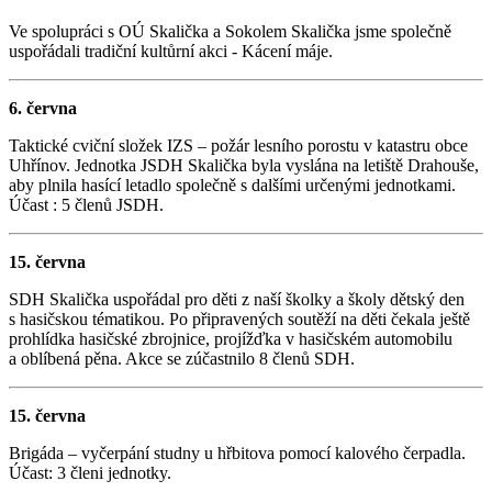
Ve spolupráci s OÚ Skalička a Sokolem Skalička jsme společně
uspořádali tradiční kultůrní akci - Kácení máje.
6. června
Taktické cviční složek IZS – požár lesního porostu v katastru obce
Uhřínov. Jednotka JSDH Skalička byla vyslána na letiště Drahouše,
aby plnila hasící letadlo společně s dalšími určenými jednotkami.
Účast : 5 členů JSDH.
15. června
SDH Skalička uspořádal pro děti z naší školky a školy dětský den
s hasičskou tématikou. Po připravených soutěží na děti čekala ještě
prohlídka hasičské zbrojnice, projížďka v hasičském automobilu
a oblíbená pěna. Akce se zúčastnilo 8 členů SDH.
15. června
Brigáda – vyčerpání studny u hřbitova pomocí kalového čerpadla.
Účast: 3 členi jednotky.