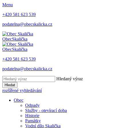
Menu
+420 581 623 539
podatelna@obecskalicka.cz
Obec
Skalička
Obec
Skalička
+420 581 623 539
podatelna@obecskalicka.cz
Hledaný výraz
Hledat
rozšířené vyhledávání
Obec
Odpady
Služby - otevírací doba
Historie
Památky
Vodní dílo Skalička