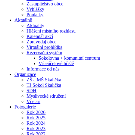
Zastupitelstvo obce
Vyhlášky
Poplatky
Aktuálně
Aktuality
Hlášení místního rozhlasu
Kalendář akcí
Zpravodaj obce
Virtuální prohlídka
Rezervační systém
Sokolovna + komunitní centrum
Víceúčelové hřiště
Informace od nás
Organizace
ZŠ a MŠ Skalička
TJ Sokol Skalička
SDH
Myslivecké sdružení
Včelaři
Fotogalerie
Rok 2026
Rok 2025
Rok 2024
Rok 2023
Rok 2022