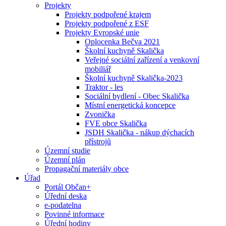
Projekty
Projekty podpořené krajem
Projekty podpořené z ESF
Projekty Evropské unie
Oplocenka Bečva 2021
Školní kuchyně Skalička
Veřejné sociální zařízení a venkovní
mobiliář
Školní kuchyně Skalička-2023
Traktor - les
Sociální bydlení - Obec Skalička
Místní energetická koncepce
Zvonička
FVE obce Skalička
JSDH Skalička - nákup dýchacích
přístrojů
Územní studie
Územní plán
Propagační materiály obce
Úřad
Portál Občan+
Úřední deska
e-podatelna
Povinné informace
Úřední hodiny