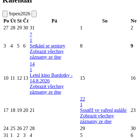
Srpen
2026
Po
Út
St
Čt
Pá
So
Ne
27
28
29
30
31
1
2
7
1
3
4
5
6
Setkání se seniory
8
9
Zobrazit všechny
záznamy ze dne
14
1
Letní kino Bardotky -
10
11
12
13
15
16
14.8.2026
Zobrazit všechny
záznamy ze dne
22
1
17
18
19
20
21
Soutěž ve vaření guláše
23
Zobrazit všechny
záznamy ze dne
24
25
26
27
28
29
30
31
1
2
3
4
5
6