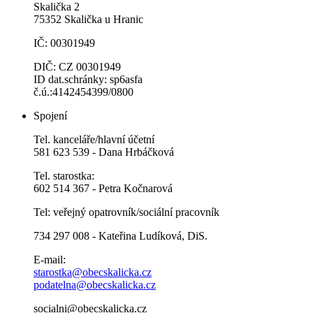
Skalička 2
75352 Skalička u Hranic
IČ: 00301949
DIČ: CZ 00301949
ID dat.schránky: sp6asfa
č.ú.:4142454399/0800
Spojení
Tel. kanceláře/hlavní účetní
581 623 539 - Dana Hrbáčková
Tel. starostka:
602 514 367 - Petra Kočnarová
Tel: veřejný opatrovník/sociální pracovník
734 297 008 - Kateřina Ludíková, DiS.
E-mail:
starostka@obecskalicka.cz
podatelna@obecskalicka.cz
socialni@obecskalicka.cz