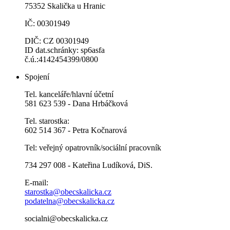
75352 Skalička u Hranic
IČ: 00301949
DIČ: CZ 00301949
ID dat.schránky: sp6asfa
č.ú.:4142454399/0800
Spojení
Tel. kanceláře/hlavní účetní
581 623 539 - Dana Hrbáčková
Tel. starostka:
602 514 367 - Petra Kočnarová
Tel: veřejný opatrovník/sociální pracovník
734 297 008 - Kateřina Ludíková, DiS.
E-mail:
starostka@obecskalicka.cz
podatelna@obecskalicka.cz
socialni@obecskalicka.cz