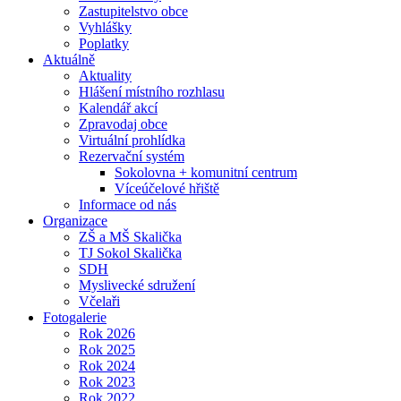
Zastupitelstvo obce
Vyhlášky
Poplatky
Aktuálně
Aktuality
Hlášení místního rozhlasu
Kalendář akcí
Zpravodaj obce
Virtuální prohlídka
Rezervační systém
Sokolovna + komunitní centrum
Víceúčelové hřiště
Informace od nás
Organizace
ZŠ a MŠ Skalička
TJ Sokol Skalička
SDH
Myslivecké sdružení
Včelaři
Fotogalerie
Rok 2026
Rok 2025
Rok 2024
Rok 2023
Rok 2022