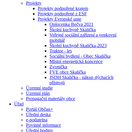
Projekty
Projekty podpořené krajem
Projekty podpořené z ESF
Projekty Evropské unie
Oplocenka Bečva 2021
Školní kuchyně Skalička
Veřejné sociální zařízení a venkovní
mobiliář
Školní kuchyně Skalička-2023
Traktor - les
Sociální bydlení - Obec Skalička
Místní energetická koncepce
Zvonička
FVE obce Skalička
JSDH Skalička - nákup dýchacích
přístrojů
Územní studie
Územní plán
Propagační materiály obce
Úřad
Portál Občan+
Úřední deska
e-podatelna
Povinné informace
Úřední hodiny