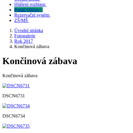
Hlášení rozhlasu
Portál Občan+
Rezervační systém
ZŠ/MŠ
Úvodní stránka
Fotogalerie
Rok 2017
Končinová zábava
Končinová zábava
Končinová zábava
DSCN6731
DSCN6734