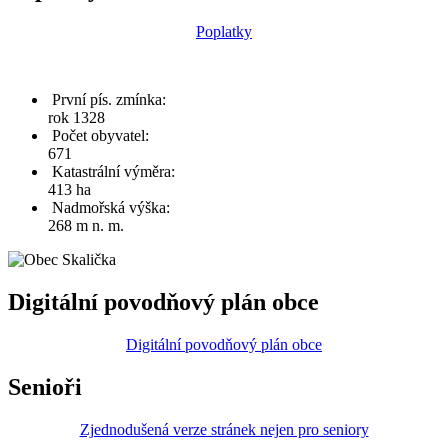
Poplatky
První pís. zmínka:
rok 1328
Počet obyvatel:
671
Katastrální výměra:
413 ha
Nadmořská výška:
268 m n. m.
Digitální povodňový plán obce
Digitální povodňový plán obce
Senioři
Zjednodušená verze stránek nejen pro seniory