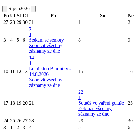
Srpen
2026
Po
Út
St
Čt
Pá
So
Ne
27
28
29
30
31
1
2
7
1
3
4
5
6
Setkání se seniory
8
9
Zobrazit všechny
záznamy ze dne
14
1
Letní kino Bardotky -
10
11
12
13
15
16
14.8.2026
Zobrazit všechny
záznamy ze dne
22
1
17
18
19
20
21
Soutěž ve vaření guláše
23
Zobrazit všechny
záznamy ze dne
24
25
26
27
28
29
30
31
1
2
3
4
5
6