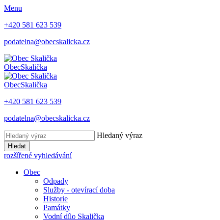
Menu
+420 581 623 539
podatelna@obecskalicka.cz
Obec
Skalička
Obec
Skalička
+420 581 623 539
podatelna@obecskalicka.cz
Hledaný výraz
Hledat
rozšířené vyhledávání
Obec
Odpady
Služby - otevírací doba
Historie
Památky
Vodní dílo Skalička