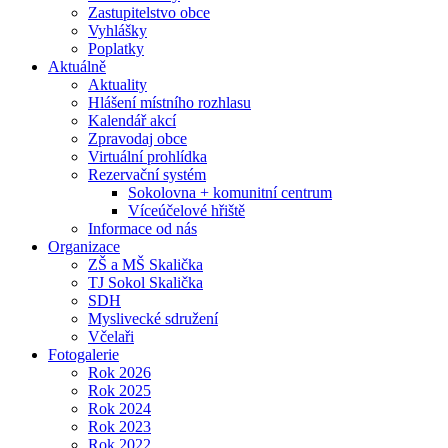
Zastupitelstvo obce
Vyhlášky
Poplatky
Aktuálně
Aktuality
Hlášení místního rozhlasu
Kalendář akcí
Zpravodaj obce
Virtuální prohlídka
Rezervační systém
Sokolovna + komunitní centrum
Víceúčelové hřiště
Informace od nás
Organizace
ZŠ a MŠ Skalička
TJ Sokol Skalička
SDH
Myslivecké sdružení
Včelaři
Fotogalerie
Rok 2026
Rok 2025
Rok 2024
Rok 2023
Rok 2022