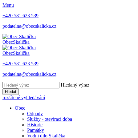
Menu
+420 581 623 539
podatelna@obecskalicka.cz
Obec
Skalička
Obec
Skalička
+420 581 623 539
podatelna@obecskalicka.cz
Hledaný výraz
Hledat
rozšířené vyhledávání
Obec
Odpady
Služby - otevírací doba
Historie
Památky
Vodní dílo Skalička