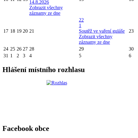
14.8.2026
Zobrazit všechny
záznamy ze dne
22
1
17
18
19
20
21
Soutěž ve vaření guláše
23
Zobrazit všechny
záznamy ze dne
24
25
26
27
28
29
30
31
1
2
3
4
5
6
Hlášení místního rozhlasu
Facebook obce