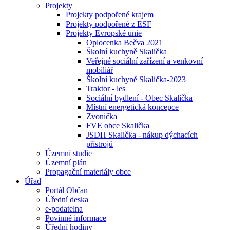
Projekty
Projekty podpořené krajem
Projekty podpořené z ESF
Projekty Evropské unie
Oplocenka Bečva 2021
Školní kuchyně Skalička
Veřejné sociální zařízení a venkovní
mobiliář
Školní kuchyně Skalička-2023
Traktor - les
Sociální bydlení - Obec Skalička
Místní energetická koncepce
Zvonička
FVE obce Skalička
JSDH Skalička - nákup dýchacích
přístrojů
Územní studie
Územní plán
Propagační materiály obce
Úřad
Portál Občan+
Úřední deska
e-podatelna
Povinné informace
Úřední hodiny