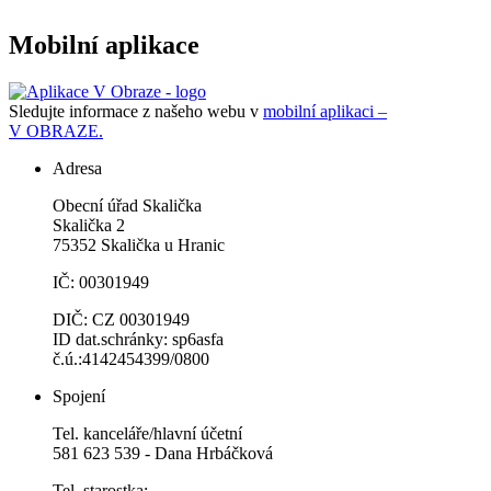
Mobilní aplikace
Sledujte informace z našeho webu v
mobilní aplikaci –
V OBRAZE.
Adresa
Obecní úřad Skalička
Skalička 2
75352 Skalička u Hranic
IČ: 00301949
DIČ: CZ 00301949
ID dat.schránky: sp6asfa
č.ú.:4142454399/0800
Spojení
Tel. kanceláře/hlavní účetní
581 623 539 - Dana Hrbáčková
Tel. starostka: