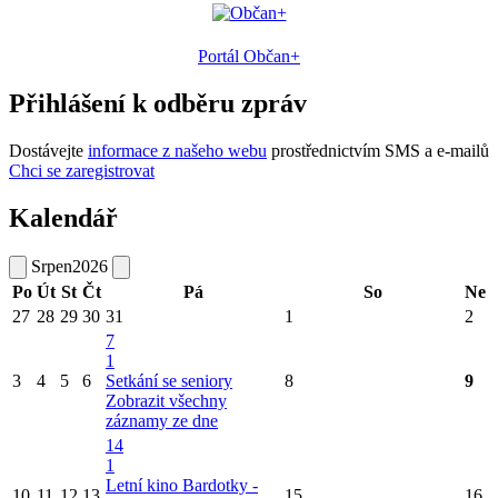
Portál Občan+
Přihlášení k odběru zpráv
Dostávejte
informace z našeho webu
prostřednictvím SMS a e-mailů
Chci se zaregistrovat
Kalendář
Srpen
2026
Po
Út
St
Čt
Pá
So
Ne
27
28
29
30
31
1
2
7
1
3
4
5
6
Setkání se seniory
8
9
Zobrazit všechny
záznamy ze dne
14
1
Letní kino Bardotky -
10
11
12
13
15
16