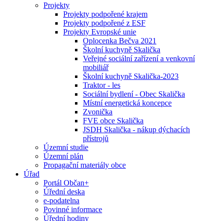
Projekty
Projekty podpořené krajem
Projekty podpořené z ESF
Projekty Evropské unie
Oplocenka Bečva 2021
Školní kuchyně Skalička
Veřejné sociální zařízení a venkovní
mobiliář
Školní kuchyně Skalička-2023
Traktor - les
Sociální bydlení - Obec Skalička
Místní energetická koncepce
Zvonička
FVE obce Skalička
JSDH Skalička - nákup dýchacích
přístrojů
Územní studie
Územní plán
Propagační materiály obce
Úřad
Portál Občan+
Úřední deska
e-podatelna
Povinné informace
Úřední hodiny