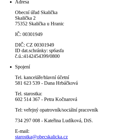
Adresa
Obecní úřad Skalička
Skalička 2
75352 Skalička u Hranic
IČ: 00301949
DIČ: CZ 00301949
ID dat.schránky: sp6asfa
č.ú.:4142454399/0800
Spojení
Tel. kanceláře/hlavní účetní
581 623 539 - Dana Hrbáčková
Tel. starostka:
602 514 367 - Petra Kočnarová
Tel: veřejný opatrovník/sociální pracovník
734 297 008 - Kateřina Ludíková, DiS.
E-mail:
starostka@obecskalicka.cz