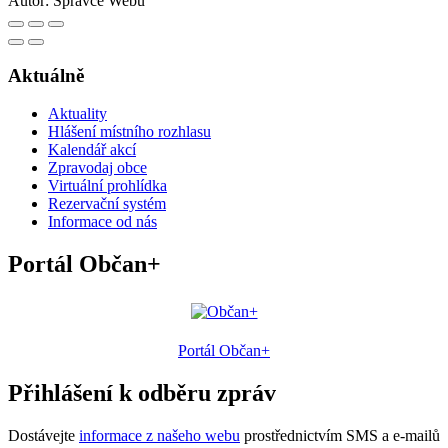
Autor:
Správce Webu
Aktuálně
Aktuality
Hlášení místního rozhlasu
Kalendář akcí
Zpravodaj obce
Virtuální prohlídka
Rezervační systém
Informace od nás
Portál Občan+
Portál Občan+
Přihlášení k odběru zpráv
Dostávejte
informace z našeho webu
prostřednictvím SMS a e-mailů