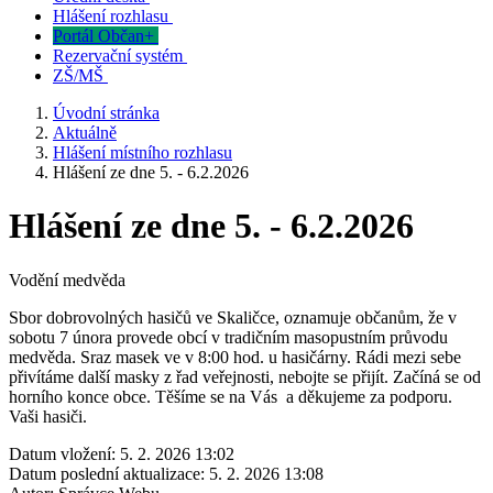
Hlášení rozhlasu
Portál Občan+
Rezervační systém
ZŠ/MŠ
Úvodní stránka
Aktuálně
Hlášení místního rozhlasu
Hlášení ze dne 5. - 6.2.2026
Hlášení ze dne 5. - 6.2.2026
Vodění medvěda
Sbor dobrovolných hasičů ve Skaličce, oznamuje občanům, že v
sobotu 7 února provede obcí v tradičním masopustním průvodu
medvěda. Sraz masek ve v 8:00 hod. u hasičárny. Rádi mezi sebe
přivítáme další masky z řad veřejnosti, nebojte se přijít. Začíná se od
horního konce obce. Těšíme se na Vás a děkujeme za podporu.
Vaši hasiči.
Datum vložení:
5. 2. 2026 13:02
Datum poslední aktualizace:
5. 2. 2026 13:08