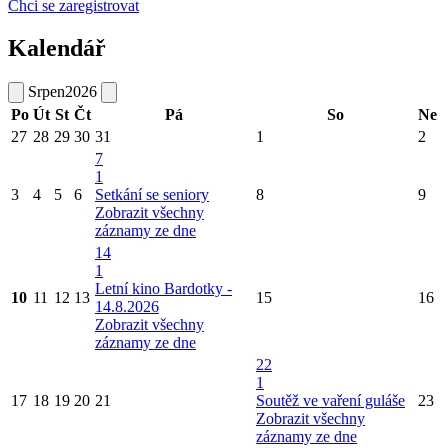
Chci se zaregistrovat
Kalendář
Srpen
2026
Po
Út
St
Čt
Pá
So
Ne
27
28
29
30
31
1
2
7
1
3
4
5
6
Setkání se seniory
8
9
Zobrazit všechny
záznamy ze dne
14
1
Letní kino Bardotky -
10
11
12
13
15
16
14.8.2026
Zobrazit všechny
záznamy ze dne
22
1
17
18
19
20
21
Soutěž ve vaření guláše
23
Zobrazit všechny
záznamy ze dne