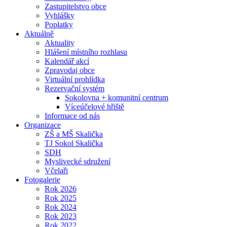
Zastupitelstvo obce
Vyhlášky
Poplatky
Aktuálně
Aktuality
Hlášení místního rozhlasu
Kalendář akcí
Zpravodaj obce
Virtuální prohlídka
Rezervační systém
Sokolovna + komunitní centrum
Víceúčelové hřiště
Informace od nás
Organizace
ZŠ a MŠ Skalička
TJ Sokol Skalička
SDH
Myslivecké sdružení
Včelaři
Fotogalerie
Rok 2026
Rok 2025
Rok 2024
Rok 2023
Rok 2022