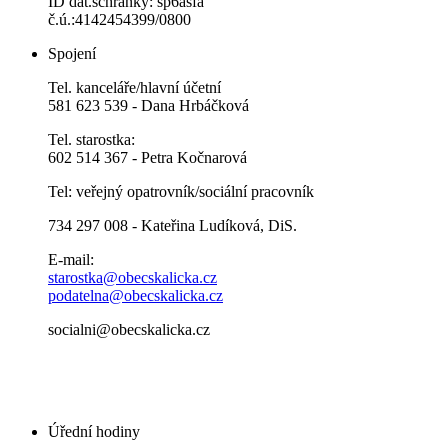
ID dat.schránky: sp6asfa
č.ú.:4142454399/0800
Spojení
Tel. kanceláře/hlavní účetní
581 623 539 - Dana Hrbáčková
Tel. starostka:
602 514 367 - Petra Kočnarová
Tel: veřejný opatrovník/sociální pracovník
734 297 008 - Kateřina Ludíková, DiS.
E-mail:
starostka@obecskalicka.cz
podatelna@obecskalicka.cz
socialni@obecskalicka.cz
Úřední hodiny