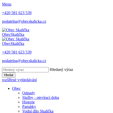
Menu
+420 581 623 539
podatelna@obecskalicka.cz
Obec
Skalička
Obec
Skalička
+420 581 623 539
podatelna@obecskalicka.cz
Hledaný výraz
Hledat
rozšířené vyhledávání
Obec
Odpady
Služby - otevírací doba
Historie
Památky
Vodní dílo Skalička