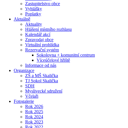
Zastupitelstvo obce
Vyhlášky
Poplatky
Aktuálně
Aktuality
Hlášení místního rozhlasu
Kalendář akcí
Zpravodaj obce
Virtuální prohlídka
Rezervační systém
Sokolovna + komunitní centrum
Víceúčelové hřiště
Informace od nás
Organizace
ZŠ a MŠ Skalička
TJ Sokol Skalička
SDH
Myslivecké sdružení
Včelaři
Fotogalerie
Rok 2026
Rok 2025
Rok 2024
Rok 2023
Rok 2022