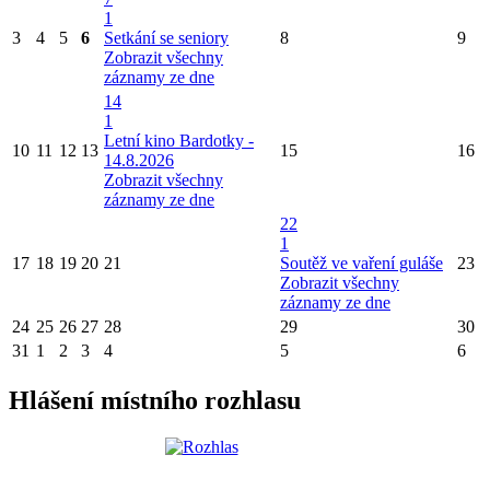
1
3
4
5
6
Setkání se seniory
8
9
Zobrazit všechny
záznamy ze dne
14
1
Letní kino Bardotky -
10
11
12
13
15
16
14.8.2026
Zobrazit všechny
záznamy ze dne
22
1
17
18
19
20
21
Soutěž ve vaření guláše
23
Zobrazit všechny
záznamy ze dne
24
25
26
27
28
29
30
31
1
2
3
4
5
6
Hlášení místního rozhlasu