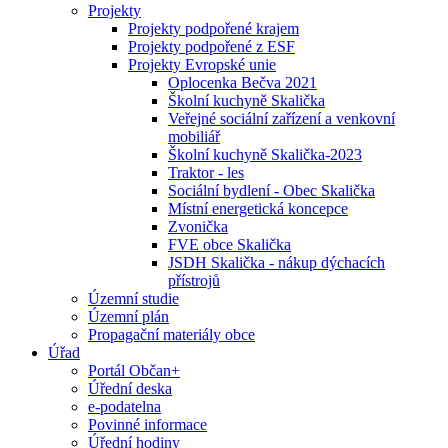
Projekty
Projekty podpořené krajem
Projekty podpořené z ESF
Projekty Evropské unie
Oplocenka Bečva 2021
Školní kuchyně Skalička
Veřejné sociální zařízení a venkovní
mobiliář
Školní kuchyně Skalička-2023
Traktor - les
Sociální bydlení - Obec Skalička
Místní energetická koncepce
Zvonička
FVE obce Skalička
JSDH Skalička - nákup dýchacích
přístrojů
Územní studie
Územní plán
Propagační materiály obce
Úřad
Portál Občan+
Úřední deska
e-podatelna
Povinné informace
Úřední hodiny