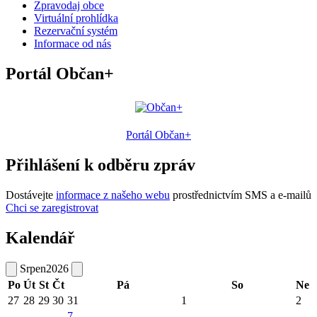
Zpravodaj obce
Virtuální prohlídka
Rezervační systém
Informace od nás
Portál Občan+
Portál Občan+
Přihlášení k odběru zpráv
Dostávejte
informace z našeho webu
prostřednictvím SMS a e-mailů
Chci se zaregistrovat
Kalendář
Srpen
2026
Po
Út
St
Čt
Pá
So
Ne
27
28
29
30
31
1
2
7