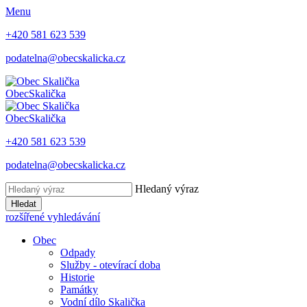
Menu
+420 581 623 539
podatelna@obecskalicka.cz
Obec
Skalička
Obec
Skalička
+420 581 623 539
podatelna@obecskalicka.cz
Hledaný výraz
Hledat
rozšířené vyhledávání
Obec
Odpady
Služby - otevírací doba
Historie
Památky
Vodní dílo Skalička