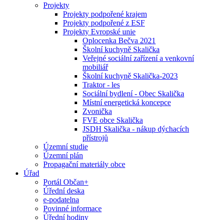
Projekty
Projekty podpořené krajem
Projekty podpořené z ESF
Projekty Evropské unie
Oplocenka Bečva 2021
Školní kuchyně Skalička
Veřejné sociální zařízení a venkovní
mobiliář
Školní kuchyně Skalička-2023
Traktor - les
Sociální bydlení - Obec Skalička
Místní energetická koncepce
Zvonička
FVE obce Skalička
JSDH Skalička - nákup dýchacích
přístrojů
Územní studie
Územní plán
Propagační materiály obce
Úřad
Portál Občan+
Úřední deska
e-podatelna
Povinné informace
Úřední hodiny