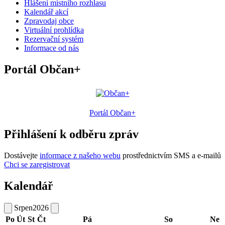
Hlášení místního rozhlasu
Kalendář akcí
Zpravodaj obce
Virtuální prohlídka
Rezervační systém
Informace od nás
Portál Občan+
Portál Občan+
Přihlášení k odběru zpráv
Dostávejte
informace z našeho webu
prostřednictvím SMS a e-mailů
Chci se zaregistrovat
Kalendář
Srpen
2026
Po
Út
St
Čt
Pá
So
Ne