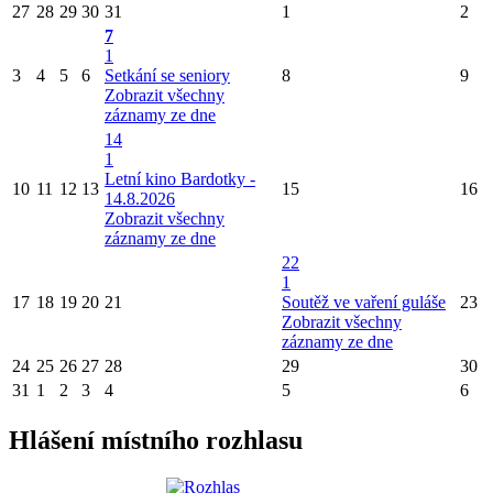
27
28
29
30
31
1
2
7
1
3
4
5
6
Setkání se seniory
8
9
Zobrazit všechny
záznamy ze dne
14
1
Letní kino Bardotky -
10
11
12
13
15
16
14.8.2026
Zobrazit všechny
záznamy ze dne
22
1
17
18
19
20
21
Soutěž ve vaření guláše
23
Zobrazit všechny
záznamy ze dne
24
25
26
27
28
29
30
31
1
2
3
4
5
6
Hlášení místního rozhlasu