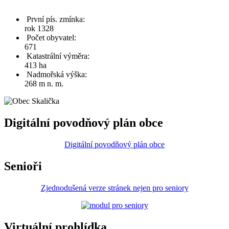
První pís. zmínka:
rok 1328
Počet obyvatel:
671
Katastrální výměra:
413 ha
Nadmořská výška:
268 m n. m.
Digitální povodňový plán obce
Digitální povodňový plán obce
Senioři
Zjednodušená verze stránek nejen pro seniory
Virtuální prohlídka