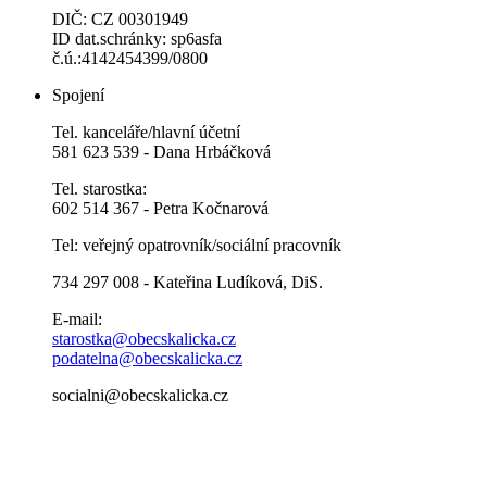
DIČ: CZ 00301949
ID dat.schránky: sp6asfa
č.ú.:4142454399/0800
Spojení
Tel. kanceláře/hlavní účetní
581 623 539 - Dana Hrbáčková
Tel. starostka:
602 514 367 - Petra Kočnarová
Tel: veřejný opatrovník/sociální pracovník
734 297 008 - Kateřina Ludíková, DiS.
E-mail:
starostka@obecskalicka.cz
podatelna@obecskalicka.cz
socialni@obecskalicka.cz