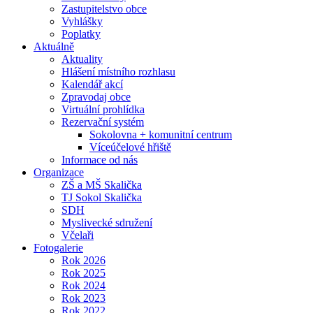
Zastupitelstvo obce
Vyhlášky
Poplatky
Aktuálně
Aktuality
Hlášení místního rozhlasu
Kalendář akcí
Zpravodaj obce
Virtuální prohlídka
Rezervační systém
Sokolovna + komunitní centrum
Víceúčelové hřiště
Informace od nás
Organizace
ZŠ a MŠ Skalička
TJ Sokol Skalička
SDH
Myslivecké sdružení
Včelaři
Fotogalerie
Rok 2026
Rok 2025
Rok 2024
Rok 2023
Rok 2022