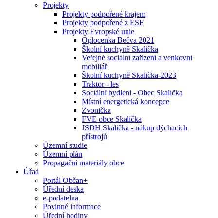
Projekty
Projekty podpořené krajem
Projekty podpořené z ESF
Projekty Evropské unie
Oplocenka Bečva 2021
Školní kuchyně Skalička
Veřejné sociální zařízení a venkovní
mobiliář
Školní kuchyně Skalička-2023
Traktor - les
Sociální bydlení - Obec Skalička
Místní energetická koncepce
Zvonička
FVE obce Skalička
JSDH Skalička - nákup dýchacích
přístrojů
Územní studie
Územní plán
Propagační materiály obce
Úřad
Portál Občan+
Úřední deska
e-podatelna
Povinné informace
Úřední hodiny