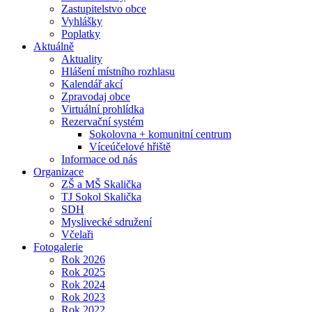
Zastupitelstvo obce
Vyhlášky
Poplatky
Aktuálně
Aktuality
Hlášení místního rozhlasu
Kalendář akcí
Zpravodaj obce
Virtuální prohlídka
Rezervační systém
Sokolovna + komunitní centrum
Víceúčelové hřiště
Informace od nás
Organizace
ZŠ a MŠ Skalička
TJ Sokol Skalička
SDH
Myslivecké sdružení
Včelaři
Fotogalerie
Rok 2026
Rok 2025
Rok 2024
Rok 2023
Rok 2022