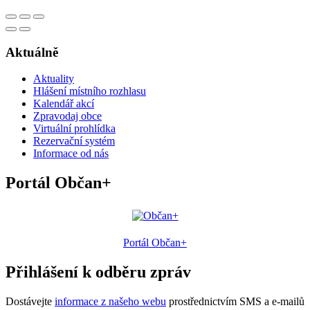
Aktuálně
Aktuality
Hlášení místního rozhlasu
Kalendář akcí
Zpravodaj obce
Virtuální prohlídka
Rezervační systém
Informace od nás
Portál Občan+
Portál Občan+
Přihlášení k odběru zpráv
Dostávejte
informace z našeho webu
prostřednictvím SMS a e-mailů