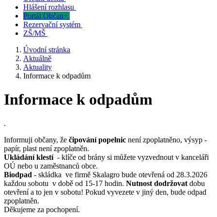
Hlášení rozhlasu
Portál Občan+
Rezervační systém
ZŠ/MŠ
Úvodní stránka
Aktuálně
Aktuality
Informace k odpadům
Informace k odpadům
.
Informuji občany, že
čipování popelnic
není zpoplatněno, výsyp -
papír, plast není zpoplatněn.
Ukládání klestí
- klíče od brány si můžete vyzvednout v kanceláři
OÚ nebo u zaměstnanců obce.
Biodpad
- skládka ve firmě Skalagro bude otevřená od 28.3.2026
každou sobotu v době od 15-17 hodin.
Nutnost dodržovat
dobu
otevření a to jen v sobotu! Pokud vyvezete v jiný den, bude odpad
zpoplatněn.
Děkujeme za pochopení.