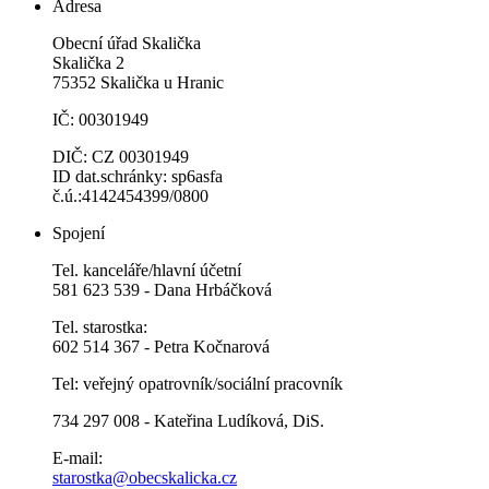
Adresa
Obecní úřad Skalička
Skalička 2
75352 Skalička u Hranic
IČ: 00301949
DIČ: CZ 00301949
ID dat.schránky: sp6asfa
č.ú.:4142454399/0800
Spojení
Tel. kanceláře/hlavní účetní
581 623 539 - Dana Hrbáčková
Tel. starostka:
602 514 367 - Petra Kočnarová
Tel: veřejný opatrovník/sociální pracovník
734 297 008 - Kateřina Ludíková, DiS.
E-mail:
starostka@obecskalicka.cz