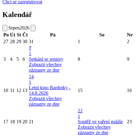
Chci se zaregistrovat
Kalendář
Srpen
2026
Po
Út
St
Čt
Pá
So
Ne
27
28
29
30
31
1
2
7
1
3
4
5
6
Setkání se seniory
8
9
Zobrazit všechny
záznamy ze dne
14
1
Letní kino Bardotky -
10
11
12
13
15
16
14.8.2026
Zobrazit všechny
záznamy ze dne
22
1
17
18
19
20
21
Soutěž ve vaření guláše
23
Zobrazit všechny
záznamy ze dne