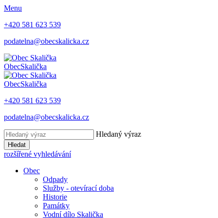
Menu
+420 581 623 539
podatelna@obecskalicka.cz
Obec
Skalička
Obec
Skalička
+420 581 623 539
podatelna@obecskalicka.cz
Hledaný výraz
Hledat
rozšířené vyhledávání
Obec
Odpady
Služby - otevírací doba
Historie
Památky
Vodní dílo Skalička