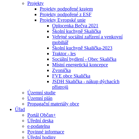
Projekty
Projekty podpořené krajem
Projekty podpořené z ESF
Projekty Evropské unie
Oplocenka Bečva 2021
Školní kuchyně Skalička
Veřejné sociální zařízení a venkovní
mobiliář
Školní kuchyně Skalička-2023
Traktor - les
Sociální bydlení - Obec Skalička
Místní energetická koncepce
Zvonička
FVE obce Skalička
JSDH Skalička - nákup dýchacích
přístrojů
Územní studie
Územní plán
Propagační materiály obce
Úřad
Portál Občan+
Úřední deska
e-podatelna
Povinné informace
Úřední hodiny