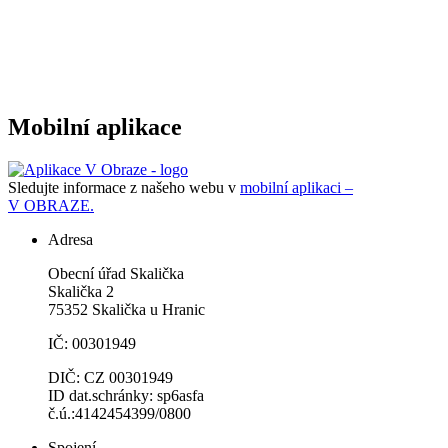
Mobilní aplikace
Sledujte informace z našeho webu v
mobilní aplikaci –
V OBRAZE.
Adresa
Obecní úřad Skalička
Skalička 2
75352 Skalička u Hranic
IČ: 00301949
DIČ: CZ 00301949
ID dat.schránky: sp6asfa
č.ú.:4142454399/0800
Spojení