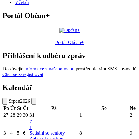
Včelaři
Portál Občan+
Portál Občan+
Přihlášení k odběru zpráv
Dostávejte
informace z našeho webu
prostřednictvím SMS a e-mailů
Chci se zaregistrovat
Kalendář
Srpen
2026
Po
Út
St
Čt
Pá
So
Ne
27
28
29
30
31
1
2
7
1
3
4
5
6
Setkání se seniory
8
9
Zobrazit všechny