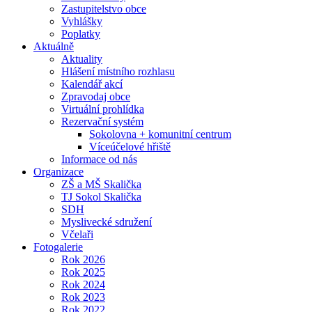
Zastupitelstvo obce
Vyhlášky
Poplatky
Aktuálně
Aktuality
Hlášení místního rozhlasu
Kalendář akcí
Zpravodaj obce
Virtuální prohlídka
Rezervační systém
Sokolovna + komunitní centrum
Víceúčelové hřiště
Informace od nás
Organizace
ZŠ a MŠ Skalička
TJ Sokol Skalička
SDH
Myslivecké sdružení
Včelaři
Fotogalerie
Rok 2026
Rok 2025
Rok 2024
Rok 2023
Rok 2022