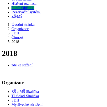
Hlášení rozhlasu
Portál Občan+
Rezervační systém
ZŠ/MŠ
Úvodní stránka
Organizace
SDH
Činnost
2018
2018
zde ke stažení
Organizace
ZŠ a MŠ Skalička
TJ Sokol Skalička
SDH
Myslivecké sdružení