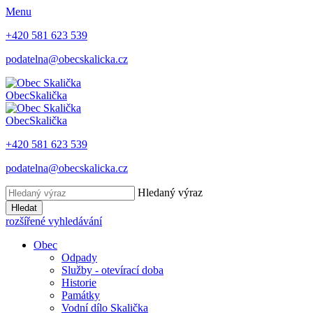
Menu
+420 581 623 539
podatelna@obecskalicka.cz
Obec
Skalička
Obec
Skalička
+420 581 623 539
podatelna@obecskalicka.cz
Hledaný výraz
Hledat
rozšířené vyhledávání
Obec
Odpady
Služby - otevírací doba
Historie
Památky
Vodní dílo Skalička