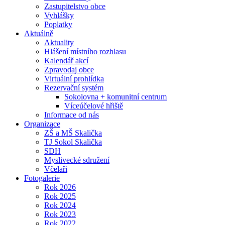
Zastupitelstvo obce
Vyhlášky
Poplatky
Aktuálně
Aktuality
Hlášení místního rozhlasu
Kalendář akcí
Zpravodaj obce
Virtuální prohlídka
Rezervační systém
Sokolovna + komunitní centrum
Víceúčelové hřiště
Informace od nás
Organizace
ZŠ a MŠ Skalička
TJ Sokol Skalička
SDH
Myslivecké sdružení
Včelaři
Fotogalerie
Rok 2026
Rok 2025
Rok 2024
Rok 2023
Rok 2022