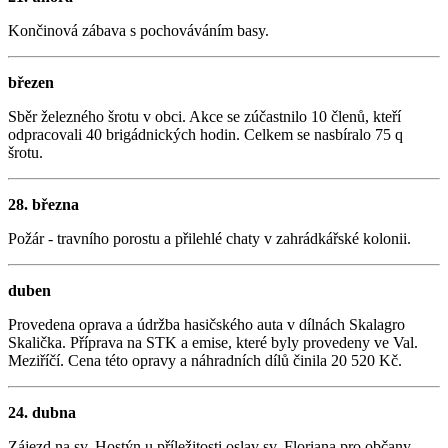
Končinová zábava s pochováváním basy.
březen
Sběr železného šrotu v obci. Akce se zúčastnilo 10 členů, kteří
odpracovali 40 brigádnických hodin. Celkem se nasbíralo 75 q
šrotu.
28. března
Požár - travního porostu a přilehlé chaty v zahrádkářské kolonii.
duben
Provedena oprava a údržba hasičského auta v dílnách Skalagro
Skalička. Příprava na STK a emise, které byly provedeny ve Val.
Meziříčí. Cena této opravy a náhradních dílů činila 20 520 Kč.
24. dubna
Zájezd na sv. Hostýn u příležitosti oslav sv. Floriana pro občany