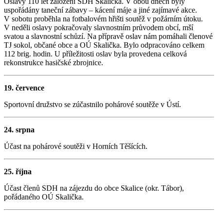
Oslavy 110 let založení SDH Skalička. V obou dnech byly
uspořádány taneční zábavy – kácení máje a jiné zajímavé akce.
V sobotu proběhla na fotbalovém hřišti soutěž v požárním útoku.
V neděli oslavy pokračovaly slavnostním průvodem obcí, mší
svatou a slavnostní schůzí. Na přípravě oslav nám pomáhali členové
TJ sokol, občané obce a OÚ Skalička. Bylo odpracováno celkem
112 brig. hodin. U příležitosti oslav byla provedena celková
rekonstrukce hasičské zbrojnice.
19. července
Sportovní družstvo se zúčastnilo pohárové soutěže v Ústí.
24. srpna
Účast na pohárové soutěži v Horních Těšících.
25. října
Účast členů SDH na zájezdu do obce Skalice (okr. Tábor),
pořádaného OÚ Skalička.