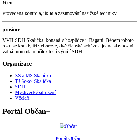
říjen
Provedena kontrola, úklid a zazimování hasičské techniky.
prosince
VVH SDH Skalička, konaná v hospůdce u Bagarů. Během tohoto
roku se konaly tři výborové, dvě členské schůze a jedna slavnostní
valná hromada u příležitostí výročí SDH.
Organizace
ZŠ a MŠ Skalička
TJ Sokol Skalička
SDH
Myslivecké sdružení
Včelaři
Portál Občan+
Portál Občan+