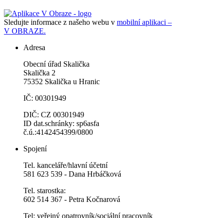
Sledujte informace z našeho webu v
mobilní aplikaci –
V OBRAZE.
Adresa
Obecní úřad Skalička
Skalička 2
75352 Skalička u Hranic
IČ: 00301949
DIČ: CZ 00301949
ID dat.schránky: sp6asfa
č.ú.:4142454399/0800
Spojení
Tel. kanceláře/hlavní účetní
581 623 539 - Dana Hrbáčková
Tel. starostka:
602 514 367 - Petra Kočnarová
Tel: veřejný opatrovník/sociální pracovník