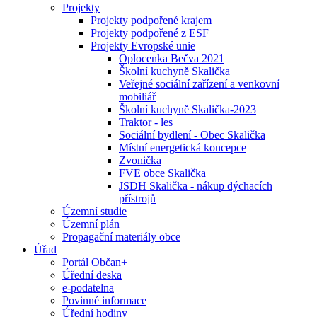
Projekty
Projekty podpořené krajem
Projekty podpořené z ESF
Projekty Evropské unie
Oplocenka Bečva 2021
Školní kuchyně Skalička
Veřejné sociální zařízení a venkovní
mobiliář
Školní kuchyně Skalička-2023
Traktor - les
Sociální bydlení - Obec Skalička
Místní energetická koncepce
Zvonička
FVE obce Skalička
JSDH Skalička - nákup dýchacích
přístrojů
Územní studie
Územní plán
Propagační materiály obce
Úřad
Portál Občan+
Úřední deska
e-podatelna
Povinné informace
Úřední hodiny