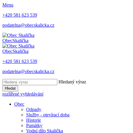
Menu
+420 581 623 539
podatelna@obecskalicka.cz
Obec
Skalička
Obec
Skalička
+420 581 623 539
podatelna@obecskalicka.cz
Hledaný výraz
Hledat
rozšířené vyhledávání
Obec
Odpady
Služby - otevírací doba
Historie
Památky
Vodní dílo Skalička