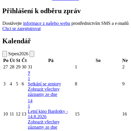
Přihlášení k odběru zpráv
Dostávejte
informace z našeho webu
prostřednictvím SMS a e-mailů
Chci se zaregistrovat
Kalendář
Srpen
2026
Po
Út
St
Čt
Pá
So
Ne
27
28
29
30
31
1
2
7
1
3
4
5
6
Setkání se seniory
8
9
Zobrazit všechny
záznamy ze dne
14
1
Letní kino Bardotky -
10
11
12
13
15
16
14.8.2026
Zobrazit všechny
záznamy ze dne