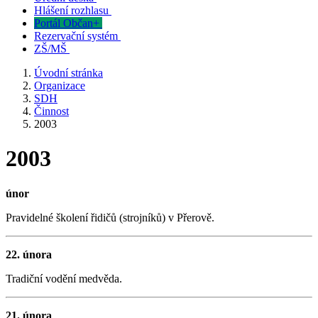
Hlášení rozhlasu
Portál Občan+
Rezervační systém
ZŠ/MŠ
Úvodní stránka
Organizace
SDH
Činnost
2003
2003
únor
Pravidelné školení řidičů (strojníků) v Přerově.
22. února
Tradiční vodění medvěda.
21. února