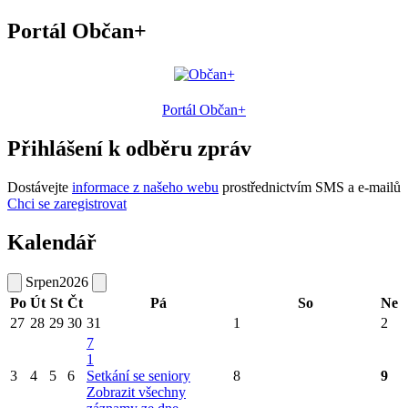
Portál Občan+
Portál Občan+
Přihlášení k odběru zpráv
Dostávejte
informace z našeho webu
prostřednictvím SMS a e-mailů
Chci se zaregistrovat
Kalendář
Srpen
2026
Po
Út
St
Čt
Pá
So
Ne
27
28
29
30
31
1
2
7
1
3
4
5
6
Setkání se seniory
8
9
Zobrazit všechny