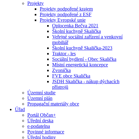
Projekty
Projekty podpořené krajem
Projekty podpořené z ESF
Projekty Evropské unie
Oplocenka Bečva 2021
Školní kuchyně Skalička
Veřejné sociální zařízení a venkovní
mobiliář
Školní kuchyně Skalička-2023
Traktor - les
Sociální bydlení - Obec Skalička
Místní energetická koncepce
Zvonička
FVE obce Skalička
JSDH Skalička - nákup dýchacích
přístrojů
Územní studie
Územní plán
Propagační materiály obce
Úřad
Portál Občan+
Úřední deska
e-podatelna
Povinné informace
Úřední hodiny