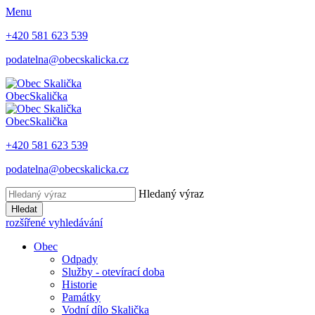
Menu
+420 581 623 539
podatelna@obecskalicka.cz
Obec
Skalička
Obec
Skalička
+420 581 623 539
podatelna@obecskalicka.cz
Hledaný výraz
Hledat
rozšířené vyhledávání
Obec
Odpady
Služby - otevírací doba
Historie
Památky
Vodní dílo Skalička