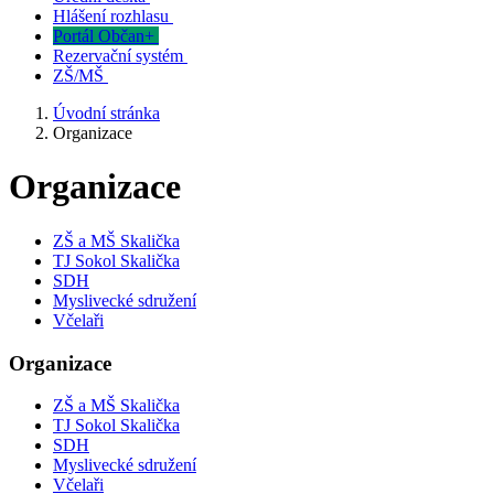
Hlášení rozhlasu
Portál Občan+
Rezervační systém
ZŠ/MŠ
Úvodní stránka
Organizace
Organizace
ZŠ a MŠ Skalička
TJ Sokol Skalička
SDH
Myslivecké sdružení
Včelaři
Organizace
ZŠ a MŠ Skalička
TJ Sokol Skalička
SDH
Myslivecké sdružení
Včelaři