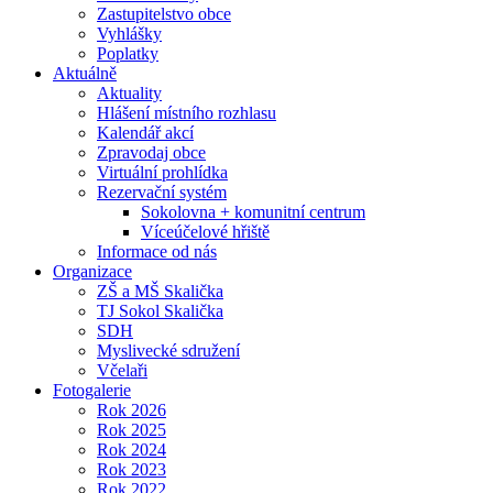
Zastupitelstvo obce
Vyhlášky
Poplatky
Aktuálně
Aktuality
Hlášení místního rozhlasu
Kalendář akcí
Zpravodaj obce
Virtuální prohlídka
Rezervační systém
Sokolovna + komunitní centrum
Víceúčelové hřiště
Informace od nás
Organizace
ZŠ a MŠ Skalička
TJ Sokol Skalička
SDH
Myslivecké sdružení
Včelaři
Fotogalerie
Rok 2026
Rok 2025
Rok 2024
Rok 2023
Rok 2022