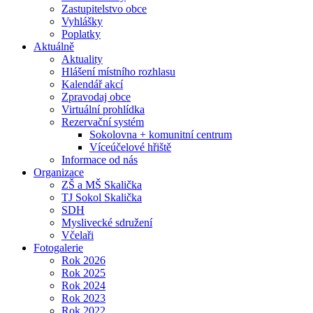
Zastupitelstvo obce
Vyhlášky
Poplatky
Aktuálně
Aktuality
Hlášení místního rozhlasu
Kalendář akcí
Zpravodaj obce
Virtuální prohlídka
Rezervační systém
Sokolovna + komunitní centrum
Víceúčelové hřiště
Informace od nás
Organizace
ZŠ a MŠ Skalička
TJ Sokol Skalička
SDH
Myslivecké sdružení
Včelaři
Fotogalerie
Rok 2026
Rok 2025
Rok 2024
Rok 2023
Rok 2022