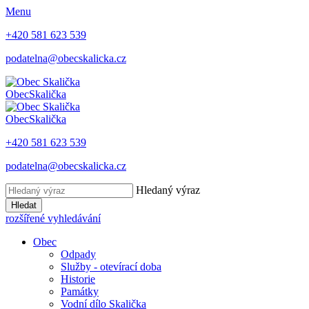
Menu
+420 581 623 539
podatelna@obecskalicka.cz
Obec
Skalička
Obec
Skalička
+420 581 623 539
podatelna@obecskalicka.cz
Hledaný výraz
Hledat
rozšířené vyhledávání
Obec
Odpady
Služby - otevírací doba
Historie
Památky
Vodní dílo Skalička