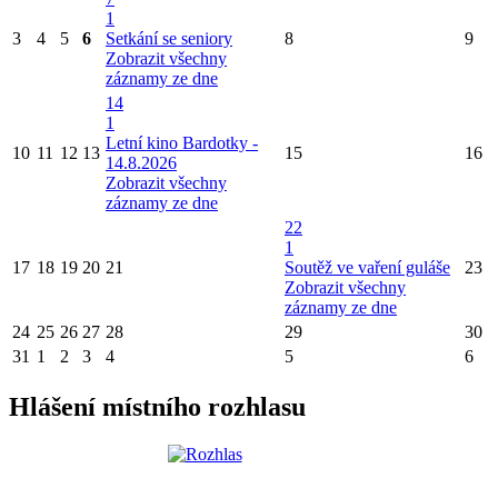
1
3
4
5
6
Setkání se seniory
8
9
Zobrazit všechny
záznamy ze dne
14
1
Letní kino Bardotky -
10
11
12
13
15
16
14.8.2026
Zobrazit všechny
záznamy ze dne
22
1
17
18
19
20
21
Soutěž ve vaření guláše
23
Zobrazit všechny
záznamy ze dne
24
25
26
27
28
29
30
31
1
2
3
4
5
6
Hlášení místního rozhlasu