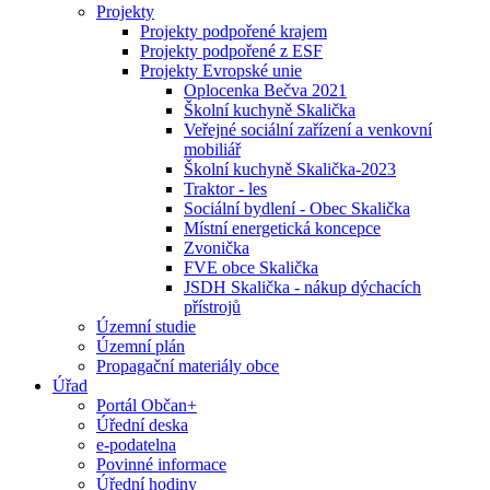
Projekty
Projekty podpořené krajem
Projekty podpořené z ESF
Projekty Evropské unie
Oplocenka Bečva 2021
Školní kuchyně Skalička
Veřejné sociální zařízení a venkovní
mobiliář
Školní kuchyně Skalička-2023
Traktor - les
Sociální bydlení - Obec Skalička
Místní energetická koncepce
Zvonička
FVE obce Skalička
JSDH Skalička - nákup dýchacích
přístrojů
Územní studie
Územní plán
Propagační materiály obce
Úřad
Portál Občan+
Úřední deska
e-podatelna
Povinné informace
Úřední hodiny