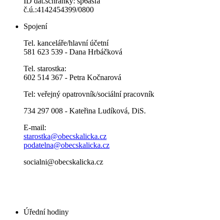
ID dat.schránky: sp6asfa
č.ú.:4142454399/0800
Spojení
Tel. kanceláře/hlavní účetní
581 623 539 - Dana Hrbáčková
Tel. starostka:
602 514 367 - Petra Kočnarová
Tel: veřejný opatrovník/sociální pracovník
734 297 008 - Kateřina Ludíková, DiS.
E-mail:
starostka@obecskalicka.cz
podatelna@obecskalicka.cz
socialni@obecskalicka.cz
Úřední hodiny