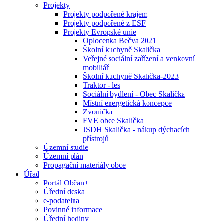
Projekty
Projekty podpořené krajem
Projekty podpořené z ESF
Projekty Evropské unie
Oplocenka Bečva 2021
Školní kuchyně Skalička
Veřejné sociální zařízení a venkovní
mobiliář
Školní kuchyně Skalička-2023
Traktor - les
Sociální bydlení - Obec Skalička
Místní energetická koncepce
Zvonička
FVE obce Skalička
JSDH Skalička - nákup dýchacích
přístrojů
Územní studie
Územní plán
Propagační materiály obce
Úřad
Portál Občan+
Úřední deska
e-podatelna
Povinné informace
Úřední hodiny