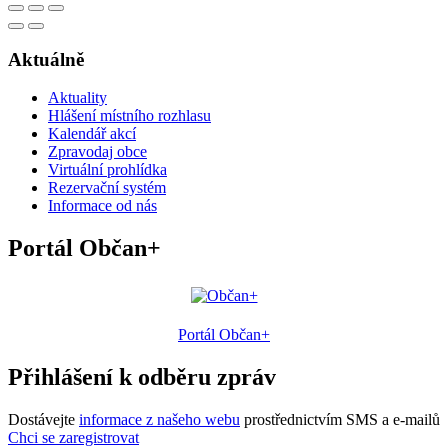
Aktuálně
Aktuality
Hlášení místního rozhlasu
Kalendář akcí
Zpravodaj obce
Virtuální prohlídka
Rezervační systém
Informace od nás
Portál Občan+
Portál Občan+
Přihlášení k odběru zpráv
Dostávejte
informace z našeho webu
prostřednictvím SMS a e-mailů
Chci se zaregistrovat