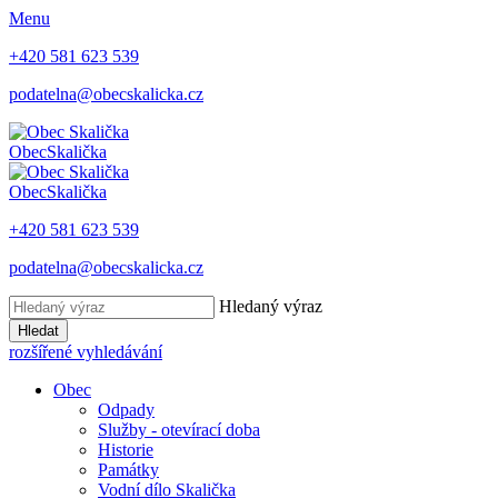
Menu
+420 581 623 539
podatelna@obecskalicka.cz
Obec
Skalička
Obec
Skalička
+420 581 623 539
podatelna@obecskalicka.cz
Hledaný výraz
Hledat
rozšířené vyhledávání
Obec
Odpady
Služby - otevírací doba
Historie
Památky
Vodní dílo Skalička