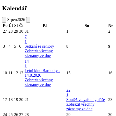
Kalendář
Srpen
2026
Po
Út
St
Čt
Pá
So
Ne
27
28
29
30
31
1
2
7
1
3
4
5
6
Setkání se seniory
8
9
Zobrazit všechny
záznamy ze dne
14
1
Letní kino Bardotky -
10
11
12
13
15
16
14.8.2026
Zobrazit všechny
záznamy ze dne
22
1
17
18
19
20
21
Soutěž ve vaření guláše
23
Zobrazit všechny
záznamy ze dne
24
25
26
27
28
29
30