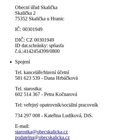
Obecní úřad Skalička
Skalička 2
75352 Skalička u Hranic
IČ: 00301949
DIČ: CZ 00301949
ID dat.schránky: sp6asfa
č.ú.:4142454399/0800
Spojení
Tel. kanceláře/hlavní účetní
581 623 539 - Dana Hrbáčková
Tel. starostka:
602 514 367 - Petra Kočnarová
Tel: veřejný opatrovník/sociální pracovník
734 297 008 - Kateřina Ludíková, DiS.
E-mail:
starostka@obecskalicka.cz
podatelna@obecskalicka.cz