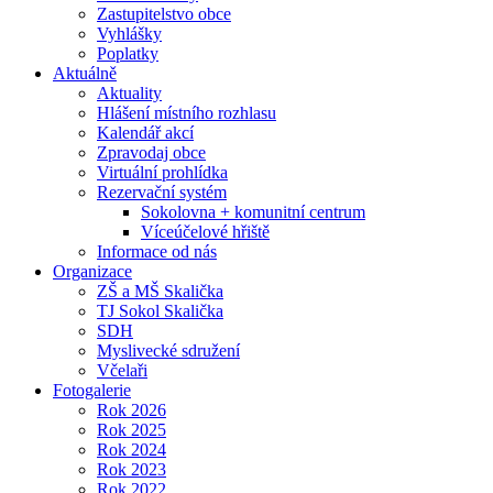
Zastupitelstvo obce
Vyhlášky
Poplatky
Aktuálně
Aktuality
Hlášení místního rozhlasu
Kalendář akcí
Zpravodaj obce
Virtuální prohlídka
Rezervační systém
Sokolovna + komunitní centrum
Víceúčelové hřiště
Informace od nás
Organizace
ZŠ a MŠ Skalička
TJ Sokol Skalička
SDH
Myslivecké sdružení
Včelaři
Fotogalerie
Rok 2026
Rok 2025
Rok 2024
Rok 2023
Rok 2022