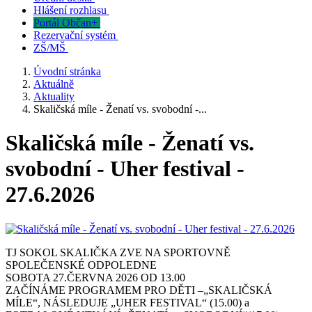
Hlášení rozhlasu
Portál Občan+
Rezervační systém
ZŠ/MŠ
Úvodní stránka
Aktuálně
Aktuality
Skaličská míle - Ženatí vs. svobodní -...
Skaličská míle - Ženatí vs.
svobodní - Uher festival -
27.6.2026
TJ SOKOL SKALIČKA ZVE NA SPORTOVNĚ
SPOLEČENSKÉ ODPOLEDNE
SOBOTA 27.ČERVNA 2026 OD 13.00
ZAČÍNÁME PROGRAMEM PRO DĚTI –„SKALIČSKÁ
MÍLE“, NÁSLEDUJE „UHER FESTIVAL“ (15.00) a