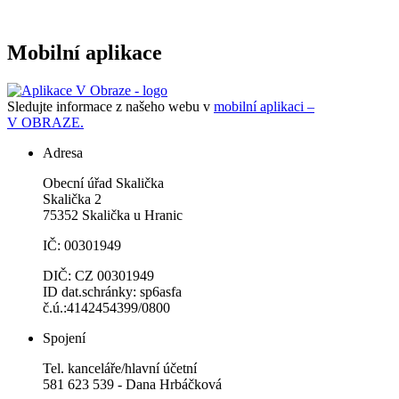
Mobilní aplikace
Sledujte informace z našeho webu v
mobilní aplikaci –
V OBRAZE.
Adresa
Obecní úřad Skalička
Skalička 2
75352 Skalička u Hranic
IČ: 00301949
DIČ: CZ 00301949
ID dat.schránky: sp6asfa
č.ú.:4142454399/0800
Spojení
Tel. kanceláře/hlavní účetní
581 623 539 - Dana Hrbáčková