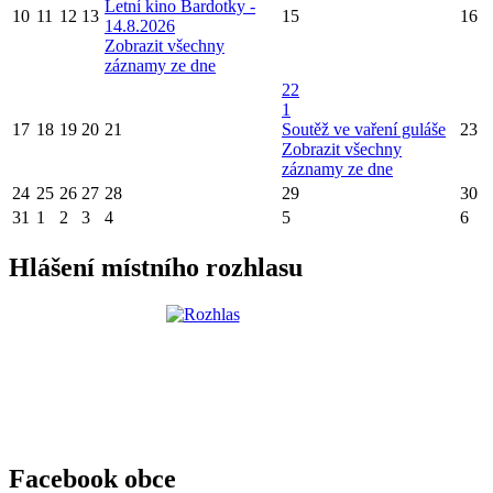
Letní kino Bardotky -
10
11
12
13
15
16
14.8.2026
Zobrazit všechny
záznamy ze dne
22
1
17
18
19
20
21
Soutěž ve vaření guláše
23
Zobrazit všechny
záznamy ze dne
24
25
26
27
28
29
30
31
1
2
3
4
5
6
Hlášení místního rozhlasu
Facebook obce