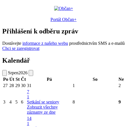
Portál Občan+
Přihlášení k odběru zpráv
Dostávejte
informace z našeho webu
prostřednictvím SMS a e-mailů
Chci se zaregistrovat
Kalendář
Srpen
2026
Po
Út
St
Čt
Pá
So
Ne
27
28
29
30
31
1
2
7
1
3
4
5
6
Setkání se seniory
8
9
Zobrazit všechny
záznamy ze dne
14
1