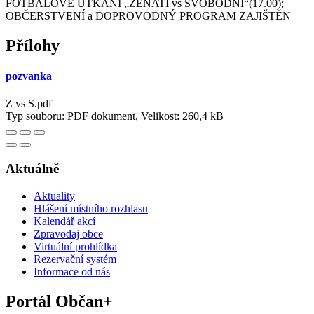
FOTBALOVÉ UTKÁNÍ „ŽENATÍ vs SVOBODNÍ“(17.00);
OBČERSTVENÍ a DOPROVODNÝ PROGRAM ZAJIŠTĚN
Přílohy
pozvanka
Z vs S.pdf
Typ souboru: PDF dokument, Velikost: 260,4 kB
Aktuálně
Aktuality
Hlášení místního rozhlasu
Kalendář akcí
Zpravodaj obce
Virtuální prohlídka
Rezervační systém
Informace od nás
Portál Občan+