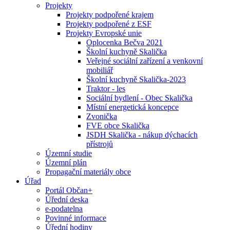
Projekty
Projekty podpořené krajem
Projekty podpořené z ESF
Projekty Evropské unie
Oplocenka Bečva 2021
Školní kuchyně Skalička
Veřejné sociální zařízení a venkovní
mobiliář
Školní kuchyně Skalička-2023
Traktor - les
Sociální bydlení - Obec Skalička
Místní energetická koncepce
Zvonička
FVE obce Skalička
JSDH Skalička - nákup dýchacích
přístrojů
Územní studie
Územní plán
Propagační materiály obce
Úřad
Portál Občan+
Úřední deska
e-podatelna
Povinné informace
Úřední hodiny