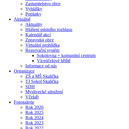
Zastupitelstvo obce
Vyhlášky
Poplatky
Aktuálně
Aktuality
Hlášení místního rozhlasu
Kalendář akcí
Zpravodaj obce
Virtuální prohlídka
Rezervační systém
Sokolovna + komunitní centrum
Víceúčelové hřiště
Informace od nás
Organizace
ZŠ a MŠ Skalička
TJ Sokol Skalička
SDH
Myslivecké sdružení
Včelaři
Fotogalerie
Rok 2026
Rok 2025
Rok 2024
Rok 2023
Rok 2022