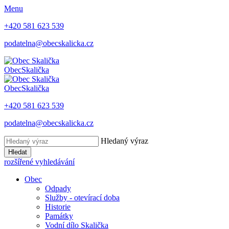
Menu
+420 581 623 539
podatelna@obecskalicka.cz
Obec
Skalička
Obec
Skalička
+420 581 623 539
podatelna@obecskalicka.cz
Hledaný výraz
Hledat
rozšířené vyhledávání
Obec
Odpady
Služby - otevírací doba
Historie
Památky
Vodní dílo Skalička